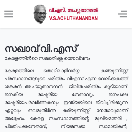
സഖാവ് വി.എസ്
കേരളത്തിൻറെ സമരതീക്ഷ്ണ യൌവ്വനം
കേരളത്തിലെ തൊഴിലാളിവർഗ്ഗ - കമ്യൂണിസ്റ്റ്
പ്രസ്ഥാനങ്ങളുടെ ചരിത്രം വിഎസ് എന്ന വേലിക്കകത്ത്
ശങ്കരൻ അച്യുതാനന്ദൻ ജീവിതചരിത്രം കൂടിയാണ്.
ജനകീയ രാഷ്ട്രീയ നേതാവും ജനപക്ഷ
രാഷ്ട്രീയപ്രവർത്തകനും ഇന്ത്യയിലെ ജീവിച്ചിരിക്കുന്ന
ഏറ്റവും തലമുതിർന്ന കമ്യൂണിസ്റ്റ് നേതാവുമാണ്
അദ്ദേഹം. കേരള സംസ്ഥാനത്തിന്റെ മുഖ്യമന്ത്രി ,
പ്രതിപക്ഷനേതാവ്, നിയമസഭാ സാമാജികൻ,