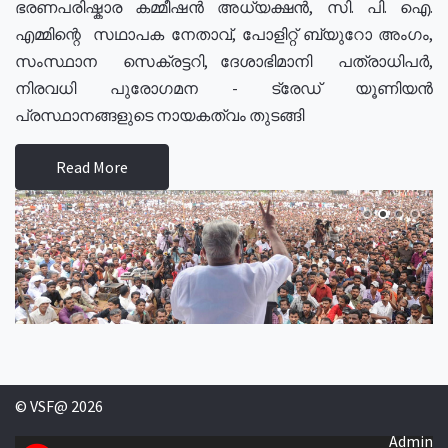
ഭരണപരിഷ്കാര കമ്മീഷൻ അധ്യക്ഷൻ, സി. പി. ഐ.
എമ്മിന്റെ സഥാപക നേതാവ്, പോളിറ്റ് ബ്യുറോ അംഗം,
സംസ്ഥാന സെക്രട്ടറി, ദേശാഭിമാനി പത്രാധിപർ,
നിരവധി പുരോഗമന - ട്രേഡ് യൂണിയൻ
പ്രസ്ഥാനങ്ങളുടെ നായകത്വം തുടങ്ങി
Read More
© VSF@ 2026
Admin