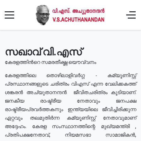
സഖാവ് വി.എസ്
കേരളത്തിൻറെ സമരതീക്ഷ്ണ യൌവ്വനം
കേരളത്തിലെ തൊഴിലാളിവർഗ്ഗ - കമ്യൂണിസ്റ്റ്
പ്രസ്ഥാനങ്ങളുടെ ചരിത്രം വിഎസ് എന്ന വേലിക്കകത്ത്
ശങ്കരൻ അച്യുതാനന്ദൻ ജീവിതചരിത്രം കൂടിയാണ്.
ജനകീയ രാഷ്ട്രീയ നേതാവും ജനപക്ഷ
രാഷ്ട്രീയപ്രവർത്തകനും ഇന്ത്യയിലെ ജീവിച്ചിരിക്കുന്ന
ഏറ്റവും തലമുതിർന്ന കമ്യൂണിസ്റ്റ് നേതാവുമാണ്
അദ്ദേഹം. കേരള സംസ്ഥാനത്തിന്റെ മുഖ്യമന്ത്രി ,
പ്രതിപക്ഷനേതാവ്, നിയമസഭാ സാമാജികൻ,