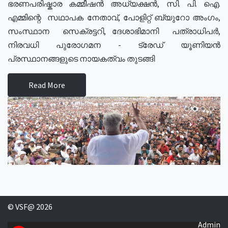
ഭരണപരിഷ്കാര കമ്മീഷൻ അധ്യക്ഷൻ, സി. പി. ഐ.
എമ്മിന്റെ സഥാപക നേതാവ്, പോളിറ്റ് ബ്യുറോ അംഗം,
സംസ്ഥാന സെക്രട്ടറി, ദേശാഭിമാനി പത്രാധിപർ,
നിരവധി പുരോഗമന - ട്രേഡ് യൂണിയൻ
പ്രസ്ഥാനങ്ങളുടെ നായകത്വം തുടങ്ങി
Read More
© VSF@ 2026
Admin