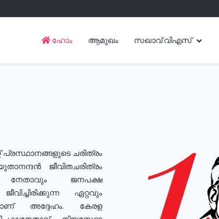
ഹോം
ആമുഖം
സഖാവ് വിഎസ്
് പ്രസ്ഥാനങ്ങളുടെ ചരിത്രം
യുതാനന്ദൻ ജീവിതചരിത്രം
യ നേതാവും ജനപക്ഷ
വിച്ചിരിക്കുന്ന ഏറ്റവും
ുമാണ് അദ്ദേഹം. കേരള
രതിപക്ഷനേതാവ്, നിയമസഭാ