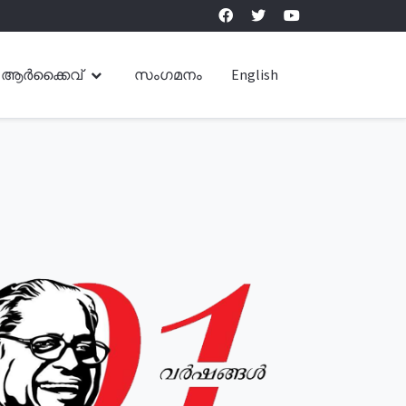
ആർക്കൈവ്
സംഗമനം
English