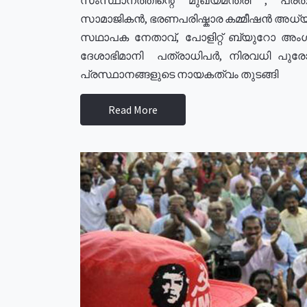
സാമാജികൻ, ഭരണപരിഷ്കാര കമ്മീഷൻ അധ്യക്
സഥാപക നേതാവ്, പോളിറ്റ് ബ്യുറോ അംഗ
ദേശാഭിമാനി പത്രാധിപർ, നിരവധി പു
പ്രസ്ഥാനങ്ങളുടെ നായകത്വം തുടങ്ങി
Read More