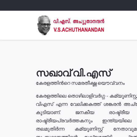
സഖാവ് വി.എസ്
കേരളത്തിൻറെ സമരതീക്ഷ്ണ യൌവ്വനം
കേരളത്തിലെ തൊഴിലാളിവർഗ്ഗ - കമ്യൂണിസ്റ്റ
വിഎസ് എന്ന വേലിക്കകത്ത് ശങ്കരൻ അച്
കൂടിയാണ്. ജനകീയ രാഷ്ട്രീ
രാഷ്ട്രീയപ്രവർത്തകനും ഇന്ത്യയിലെ ജീ
തലമുതിർന്ന കമ്യൂണിസ്റ്റ് നേതാവ
സംസ്ഥാനത്തിന്റെ മുഖ്യമന്ത്രി , പ്