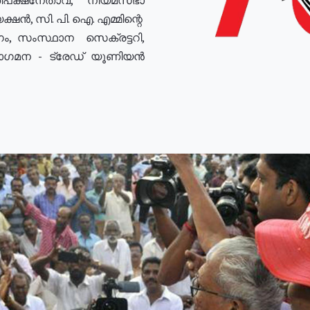
ഷൻ, സി. പി. ഐ. എമ്മിന്റെ
ം, സംസ്ഥാന സെക്രട്ടറി,
രോഗമന - ട്രേഡ് യൂണിയൻ