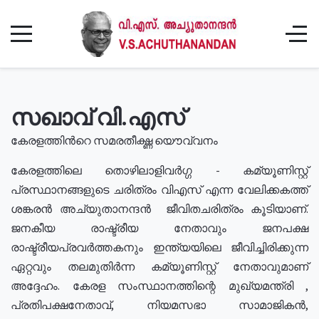
സഖാവ് വി.എസ്
കേരളത്തിൻറെ സമരതീക്ഷ്ണ യൌവ്വനം
കേരളത്തിലെ തൊഴിലാളിവർഗ്ഗ - കമ്യൂണിസ്റ്റ്
പ്രസ്ഥാനങ്ങളുടെ ചരിത്രം വിഎസ് എന്ന വേലിക്കകത്ത്
ശങ്കരൻ അച്യുതാനന്ദൻ ജീവിതചരിത്രം കൂടിയാണ്.
ജനകീയ രാഷ്ട്രീയ നേതാവും ജനപക്ഷ
രാഷ്ട്രീയപ്രവർത്തകനും ഇന്ത്യയിലെ ജീവിച്ചിരിക്കുന്ന
ഏറ്റവും തലമുതിർന്ന കമ്യൂണിസ്റ്റ് നേതാവുമാണ്
അദ്ദേഹം. കേരള സംസ്ഥാനത്തിന്റെ മുഖ്യമന്ത്രി ,
പ്രതിപക്ഷനേതാവ്, നിയമസഭാ സാമാജികൻ,