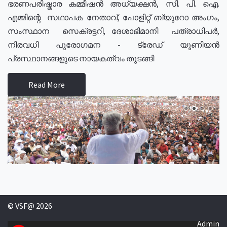
ഭരണപരിഷ്കാര കമ്മീഷൻ അധ്യക്ഷൻ, സി. പി. ഐ.
എമ്മിന്റെ സഥാപക നേതാവ്, പോളിറ്റ് ബ്യുറോ അംഗം,
സംസ്ഥാന സെക്രട്ടറി, ദേശാഭിമാനി പത്രാധിപർ,
നിരവധി പുരോഗമന - ട്രേഡ് യൂണിയൻ
പ്രസ്ഥാനങ്ങളുടെ നായകത്വം തുടങ്ങി
Read More
© VSF@ 2026
Admin