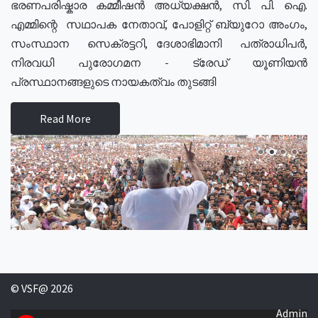
ഭരണപരിഷ്കാര കമ്മീഷൻ അധ്യക്ഷൻ, സി. പി. ഐ.
എമ്മിന്റെ സഥാപക നേതാവ്, പോളിറ്റ് ബ്യുറോ അംഗം,
സംസ്ഥാന സെക്രട്ടറി, ദേശാഭിമാനി പത്രാധിപർ,
നിരവധി പുരോഗമന - ട്രേഡ് യൂണിയൻ
പ്രസ്ഥാനങ്ങളുടെ നായകത്വം തുടങ്ങി
Read More
© VSF@ 2026
Admin