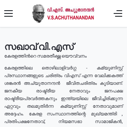
സഖാവ് വി.എസ്
കേരളത്തിൻറെ സമരതീക്ഷ്ണ യൌവ്വനം
കേരളത്തിലെ തൊഴിലാളിവർഗ്ഗ - കമ്യൂണിസ്റ്റ്
പ്രസ്ഥാനങ്ങളുടെ ചരിത്രം വിഎസ് എന്ന വേലിക്കകത്ത്
ശങ്കരൻ അച്യുതാനന്ദൻ ജീവിതചരിത്രം കൂടിയാണ്.
ജനകീയ രാഷ്ട്രീയ നേതാവും ജനപക്ഷ
രാഷ്ട്രീയപ്രവർത്തകനും ഇന്ത്യയിലെ ജീവിച്ചിരിക്കുന്ന
ഏറ്റവും തലമുതിർന്ന കമ്യൂണിസ്റ്റ് നേതാവുമാണ്
അദ്ദേഹം. കേരള സംസ്ഥാനത്തിന്റെ മുഖ്യമന്ത്രി ,
പ്രതിപക്ഷനേതാവ്, നിയമസഭാ സാമാജികൻ,