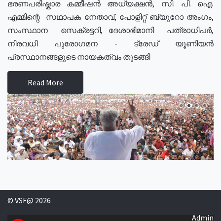
ഭരണപരിഷ്കാര കമ്മീഷൻ അധ്യക്ഷൻ, സി. പി. ഐ.
എമ്മിന്റെ സഥാപക നേതാവ്, പോളിറ്റ് ബ്യുറോ അംഗം,
സംസ്ഥാന സെക്രട്ടറി, ദേശാഭിമാനി പത്രാധിപർ,
നിരവധി പുരോഗമന - ട്രേഡ് യൂണിയൻ
പ്രസ്ഥാനങ്ങളുടെ നായകത്വം തുടങ്ങി
Read More
© VSF@ 2026
Admin