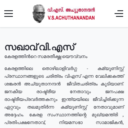
സഖാവ് വി.എസ്
കേരളത്തിൻറെ സമരതീക്ഷ്ണ യൌവ്വനം
കേരളത്തിലെ തൊഴിലാളിവർഗ്ഗ - കമ്യൂണിസ്റ്റ്
പ്രസ്ഥാനങ്ങളുടെ ചരിത്രം വിഎസ് എന്ന വേലിക്കകത്ത്
ശങ്കരൻ അച്യുതാനന്ദൻ ജീവിതചരിത്രം കൂടിയാണ്.
ജനകീയ രാഷ്ട്രീയ നേതാവും ജനപക്ഷ
രാഷ്ട്രീയപ്രവർത്തകനും ഇന്ത്യയിലെ ജീവിച്ചിരിക്കുന്ന
ഏറ്റവും തലമുതിർന്ന കമ്യൂണിസ്റ്റ് നേതാവുമാണ്
അദ്ദേഹം. കേരള സംസ്ഥാനത്തിന്റെ മുഖ്യമന്ത്രി ,
പ്രതിപക്ഷനേതാവ്, നിയമസഭാ സാമാജികൻ,