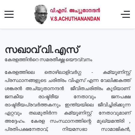
സഖാവ് വി.എസ്
കേരളത്തിൻറെ സമരതീക്ഷ്ണ യൌവ്വനം
കേരളത്തിലെ തൊഴിലാളിവർഗ്ഗ - കമ്യൂണിസ്റ്റ്
പ്രസ്ഥാനങ്ങളുടെ ചരിത്രം വിഎസ് എന്ന വേലിക്കകത്ത്
ശങ്കരൻ അച്യുതാനന്ദൻ ജീവിതചരിത്രം കൂടിയാണ്.
ജനകീയ രാഷ്ട്രീയ നേതാവും ജനപക്ഷ
രാഷ്ട്രീയപ്രവർത്തകനും ഇന്ത്യയിലെ ജീവിച്ചിരിക്കുന്ന
ഏറ്റവും തലമുതിർന്ന കമ്യൂണിസ്റ്റ് നേതാവുമാണ്
അദ്ദേഹം. കേരള സംസ്ഥാനത്തിന്റെ മുഖ്യമന്ത്രി ,
പ്രതിപക്ഷനേതാവ്, നിയമസഭാ സാമാജികൻ,