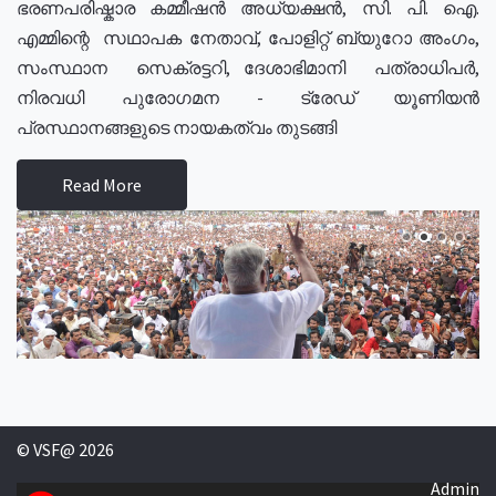
ഭരണപരിഷ്കാര കമ്മീഷൻ അധ്യക്ഷൻ, സി. പി. ഐ.
എമ്മിന്റെ സഥാപക നേതാവ്, പോളിറ്റ് ബ്യുറോ അംഗം,
സംസ്ഥാന സെക്രട്ടറി, ദേശാഭിമാനി പത്രാധിപർ,
നിരവധി പുരോഗമന - ട്രേഡ് യൂണിയൻ
പ്രസ്ഥാനങ്ങളുടെ നായകത്വം തുടങ്ങി
Read More
© VSF@ 2026
Admin