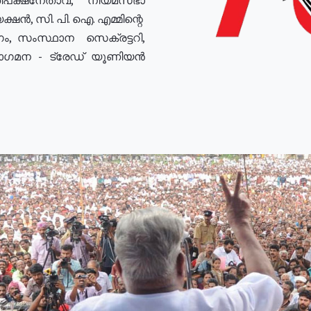
ഷൻ, സി. പി. ഐ. എമ്മിന്റെ
ം, സംസ്ഥാന സെക്രട്ടറി,
രോഗമന - ട്രേഡ് യൂണിയൻ