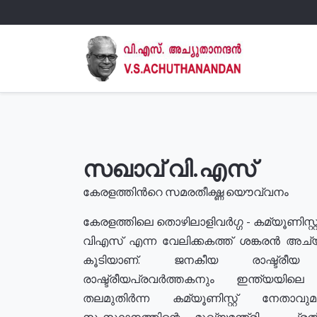
സഖാവ് വി.എസ്
കേരളത്തിൻറെ സമരതീക്ഷ്ണ യൌവ്വനം
കേരളത്തിലെ തൊഴിലാളിവർഗ്ഗ - കമ്യൂണിസ്റ്റ
വിഎസ് എന്ന വേലിക്കകത്ത് ശങ്കരൻ അച്
കൂടിയാണ്. ജനകീയ രാഷ്ട്രീ
രാഷ്ട്രീയപ്രവർത്തകനും ഇന്ത്യയിലെ ജീ
തലമുതിർന്ന കമ്യൂണിസ്റ്റ് നേതാവ
സംസ്ഥാനത്തിന്റെ മുഖ്യമന്ത്രി , പ്