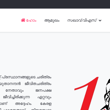
ഹോം
ആമുഖം
സഖാവ് വിഎസ്
് പ്രസ്ഥാനങ്ങളുടെ ചരിത്രം
യുതാനന്ദൻ ജീവിതചരിത്രം
യ നേതാവും ജനപക്ഷ
വിച്ചിരിക്കുന്ന ഏറ്റവും
ുമാണ് അദ്ദേഹം. കേരള
രതിപക്ഷനേതാവ്, നിയമസഭാ