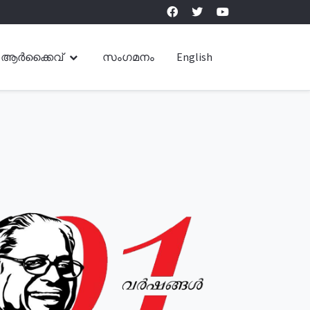
ആർക്കൈവ്
സംഗമനം
English