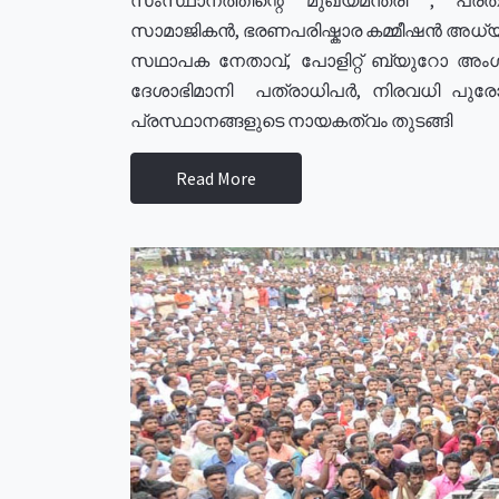
സാമാജികൻ, ഭരണപരിഷ്കാര കമ്മീഷൻ അധ്യക്
സഥാപക നേതാവ്, പോളിറ്റ് ബ്യുറോ അംഗ
ദേശാഭിമാനി പത്രാധിപർ, നിരവധി പു
പ്രസ്ഥാനങ്ങളുടെ നായകത്വം തുടങ്ങി
Read More