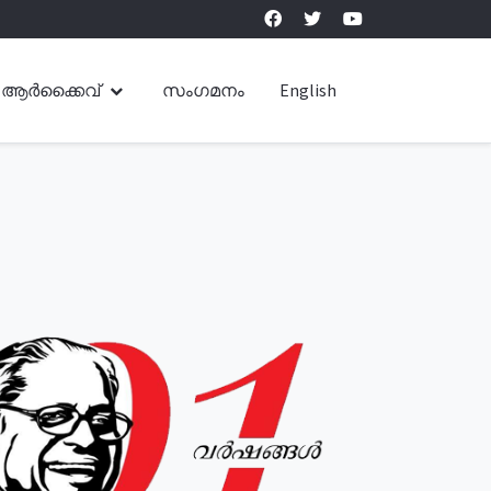
ആർക്കൈവ്
സംഗമനം
English