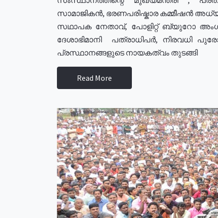
സാമാജികൻ, ഭരണപരിഷ്കാര കമ്മീഷൻ അധ്യക്
സഥാപക നേതാവ്, പോളിറ്റ് ബ്യുറോ അംഗ
ദേശാഭിമാനി പത്രാധിപർ, നിരവധി പു
പ്രസ്ഥാനങ്ങളുടെ നായകത്വം തുടങ്ങി
Read More