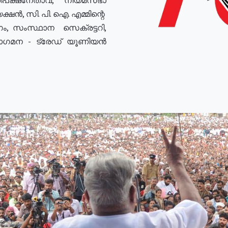
ഷൻ, സി. പി. ഐ. എമ്മിന്റെ
ം, സംസ്ഥാന സെക്രട്ടറി,
രോഗമന - ട്രേഡ് യൂണിയൻ