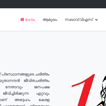
ഹോം
ആമുഖം
സഖാവ് വിഎസ്
് പ്രസ്ഥാനങ്ങളുടെ ചരിത്രം
യുതാനന്ദൻ ജീവിതചരിത്രം
യ നേതാവും ജനപക്ഷ
വിച്ചിരിക്കുന്ന ഏറ്റവും
ുമാണ് അദ്ദേഹം. കേരള
രതിപക്ഷനേതാവ്, നിയമസഭാ