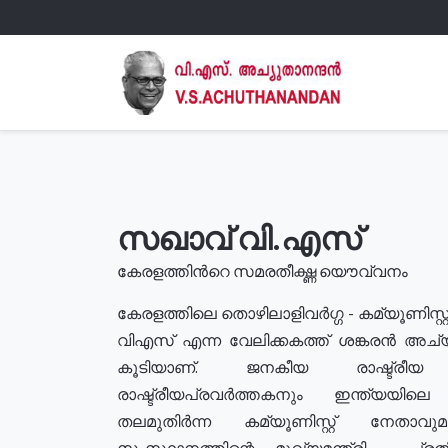
സഖാവ് വി.എസ്
കേരളത്തിൻറെ സമരതീക്ഷ്ണ യൌവ്വനം
കേരളത്തിലെ തൊഴിലാളിവർഗ്ഗ - കമ്യൂണിസ്റ്റ
വിഎസ് എന്ന വേലിക്കകത്ത് ശങ്കരൻ അച്
കൂടിയാണ്. ജനകീയ രാഷ്ട്രീ
രാഷ്ട്രീയപ്രവർത്തകനും ഇന്ത്യയിലെ ജീ
തലമുതിർന്ന കമ്യൂണിസ്റ്റ് നേതാവ
സംസ്ഥാനത്തിന്റെ മുഖ്യമന്ത്രി , പ്