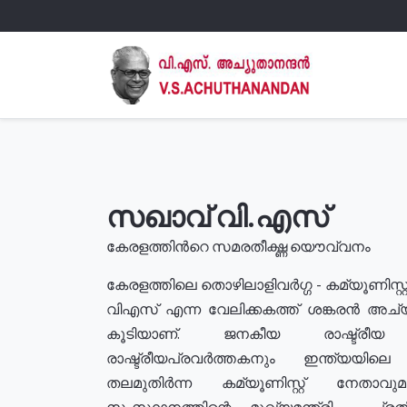
സഖാവ് വി.എസ്
കേരളത്തിൻറെ സമരതീക്ഷ്ണ യൌവ്വനം
കേരളത്തിലെ തൊഴിലാളിവർഗ്ഗ - കമ്യൂണിസ്റ്റ
വിഎസ് എന്ന വേലിക്കകത്ത് ശങ്കരൻ അച്
കൂടിയാണ്. ജനകീയ രാഷ്ട്രീ
രാഷ്ട്രീയപ്രവർത്തകനും ഇന്ത്യയിലെ ജീ
തലമുതിർന്ന കമ്യൂണിസ്റ്റ് നേതാവ
സംസ്ഥാനത്തിന്റെ മുഖ്യമന്ത്രി , പ്