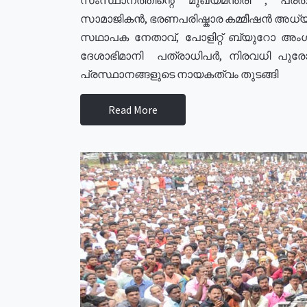
സാമാജികൻ, ഭരണപരിഷ്കാര കമ്മീഷൻ അധ്യക്
സഥാപക നേതാവ്, പോളിറ്റ് ബ്യുറോ അംഗ
ദേശാഭിമാനി പത്രാധിപർ, നിരവധി പു
പ്രസ്ഥാനങ്ങളുടെ നായകത്വം തുടങ്ങി
Read More