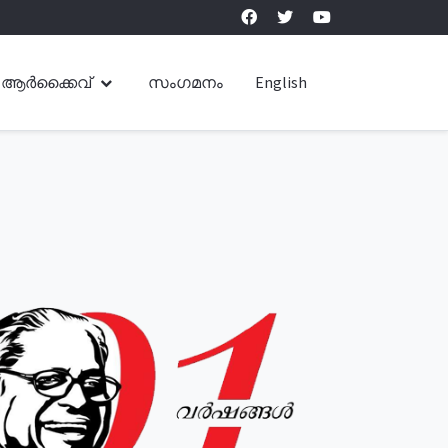
ആർക്കൈവ്
സംഗമനം
English