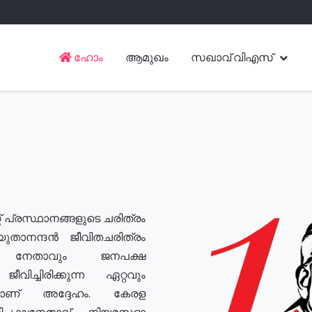
ഹോം
ആമുഖം
സഖാവ് വിഎസ്
് പ്രസ്ഥാനങ്ങളുടെ ചരിത്രം
യുതാനന്ദൻ ജീവിതചരിത്രം
യ നേതാവും ജനപക്ഷ
വിച്ചിരിക്കുന്ന ഏറ്റവും
ുമാണ് അദ്ദേഹം. കേരള
രതിപക്ഷനേതാവ്, നിയമസഭാ