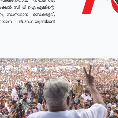
ഷൻ, സി. പി. ഐ. എമ്മിന്റെ
ം, സംസ്ഥാന സെക്രട്ടറി,
രോഗമന - ട്രേഡ് യൂണിയൻ