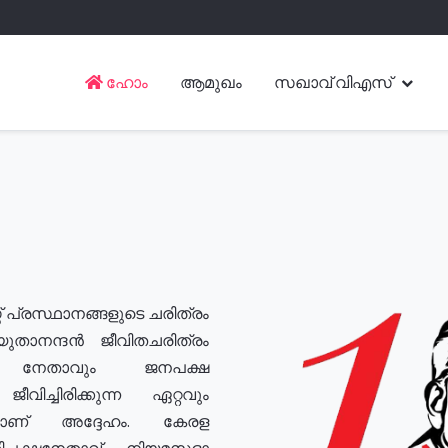
ഹോം
ആമുഖം
സഖാവ് വിഎസ്
് പ്രസ്ഥാനങ്ങളുടെ ചരിത്രം
യുതാനന്ദൻ ജീവിതചരിത്രം
യ നേതാവും ജനപക്ഷ
വിച്ചിരിക്കുന്ന ഏറ്റവും
ുമാണ് അദ്ദേഹം. കേരള
രതിപക്ഷനേതാവ്, നിയമസഭാ