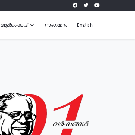
ആർക്കൈവ്
സംഗമനം
English