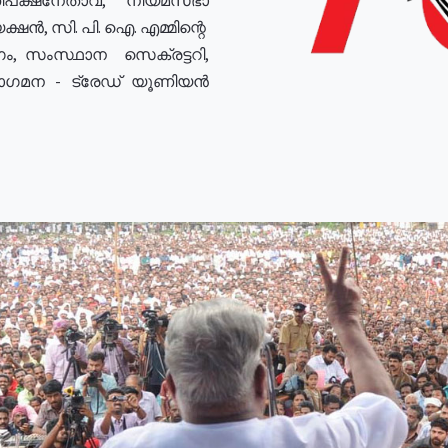
ഷൻ, സി. പി. ഐ. എമ്മിന്റെ
ം, സംസ്ഥാന സെക്രട്ടറി,
രോഗമന - ട്രേഡ് യൂണിയൻ