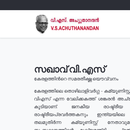
സഖാവ് വി.എസ്
കേരളത്തിൻറെ സമരതീക്ഷ്ണ യൌവ്വനം
കേരളത്തിലെ തൊഴിലാളിവർഗ്ഗ - കമ്യൂണിസ്റ്റ
വിഎസ് എന്ന വേലിക്കകത്ത് ശങ്കരൻ അച്
കൂടിയാണ്. ജനകീയ രാഷ്ട്രീ
രാഷ്ട്രീയപ്രവർത്തകനും ഇന്ത്യയിലെ ജീ
തലമുതിർന്ന കമ്യൂണിസ്റ്റ് നേതാവ
സംസ്ഥാനത്തിന്റെ മുഖ്യമന്ത്രി , പ്