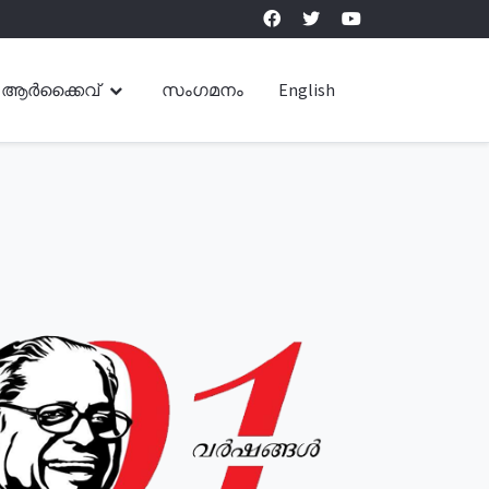
ആർക്കൈവ്
സംഗമനം
English