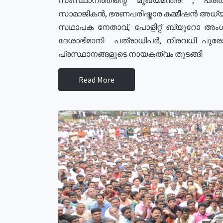
സാമാജികൻ, ഭരണപരിഷ്കാര കമ്മീഷൻ അധ്യക്
സഥാപക നേതാവ്, പോളിറ്റ് ബ്യുറോ അംഗ
ദേശാഭിമാനി പത്രാധിപർ, നിരവധി പു
പ്രസ്ഥാനങ്ങളുടെ നായകത്വം തുടങ്ങി
Read More