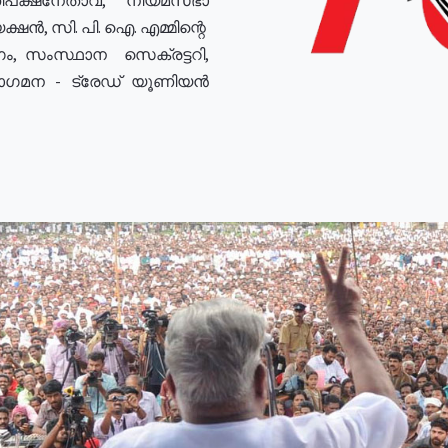
ഷൻ, സി. പി. ഐ. എമ്മിന്റെ
ം, സംസ്ഥാന സെക്രട്ടറി,
രോഗമന - ട്രേഡ് യൂണിയൻ