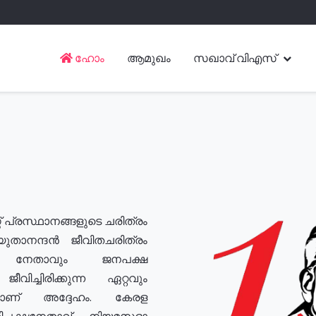
ഹോം
ആമുഖം
സഖാവ് വിഎസ്
് പ്രസ്ഥാനങ്ങളുടെ ചരിത്രം
യുതാനന്ദൻ ജീവിതചരിത്രം
യ നേതാവും ജനപക്ഷ
വിച്ചിരിക്കുന്ന ഏറ്റവും
ുമാണ് അദ്ദേഹം. കേരള
രതിപക്ഷനേതാവ്, നിയമസഭാ