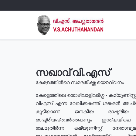
സഖാവ് വി.എസ്
കേരളത്തിൻറെ സമരതീക്ഷ്ണ യൌവ്വനം
കേരളത്തിലെ തൊഴിലാളിവർഗ്ഗ - കമ്യൂണിസ്റ്റ
വിഎസ് എന്ന വേലിക്കകത്ത് ശങ്കരൻ അച്
കൂടിയാണ്. ജനകീയ രാഷ്ട്രീ
രാഷ്ട്രീയപ്രവർത്തകനും ഇന്ത്യയിലെ ജീ
തലമുതിർന്ന കമ്യൂണിസ്റ്റ് നേതാവ
സംസ്ഥാനത്തിന്റെ മുഖ്യമന്ത്രി , പ്