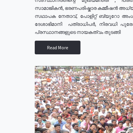
സാമാജികൻ, ഭരണപരിഷ്കാര കമ്മീഷൻ അധ്യക്
സഥാപക നേതാവ്, പോളിറ്റ് ബ്യുറോ അംഗ
ദേശാഭിമാനി പത്രാധിപർ, നിരവധി പു
പ്രസ്ഥാനങ്ങളുടെ നായകത്വം തുടങ്ങി
Read More