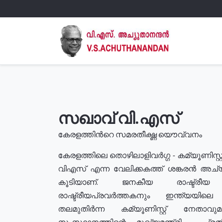
സഖാവ് വി.എസ്
കേരളത്തിൻറെ സമരതീക്ഷ്ണ യൌവ്വനം
കേരളത്തിലെ തൊഴിലാളിവർഗ്ഗ - കമ്യൂണിസ്റ്റ
വിഎസ് എന്ന വേലിക്കകത്ത് ശങ്കരൻ അച്
കൂടിയാണ്. ജനകീയ രാഷ്ട്രീ
രാഷ്ട്രീയപ്രവർത്തകനും ഇന്ത്യയിലെ ജീ
തലമുതിർന്ന കമ്യൂണിസ്റ്റ് നേതാവ
സംസ്ഥാനത്തിന്റെ മുഖ്യമന്ത്രി , പ്