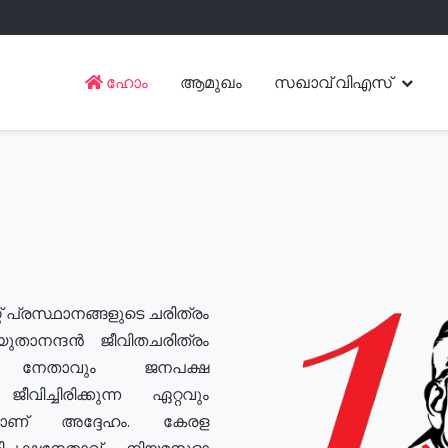
ഹോം
ആമുഖം
സഖാവ് വിഎസ്
് പ്രസ്ഥാനങ്ങളുടെ ചരിത്രം
യുതാനന്ദൻ ജീവിതചരിത്രം
യ നേതാവും ജനപക്ഷ
വിച്ചിരിക്കുന്ന ഏറ്റവും
ുമാണ് അദ്ദേഹം. കേരള
രതിപക്ഷനേതാവ്, നിയമസഭാ