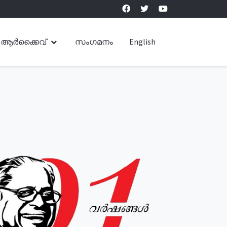
ആർക്കൈവ്
സംഗമനം
English