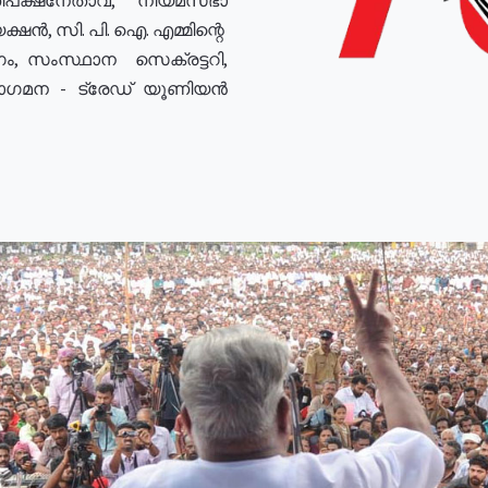
ഷൻ, സി. പി. ഐ. എമ്മിന്റെ
ം, സംസ്ഥാന സെക്രട്ടറി,
രോഗമന - ട്രേഡ് യൂണിയൻ