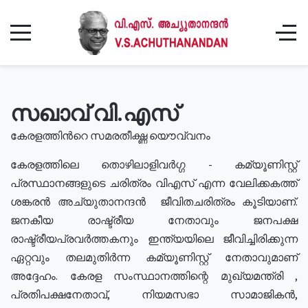
സഖാവ് വി.എസ്
കേരളത്തിൻറെ സമരതീക്ഷ്ണ യൌവ്വനം
കേരളത്തിലെ തൊഴിലാളിവർഗ്ഗ - കമ്യൂണിസ്റ്റ്
പ്രസ്ഥാനങ്ങളുടെ ചരിത്രം വിഎസ് എന്ന വേലിക്കകത്ത്
ശങ്കരൻ അച്യുതാനന്ദൻ ജീവിതചരിത്രം കൂടിയാണ്.
ജനകീയ രാഷ്ട്രീയ നേതാവും ജനപക്ഷ
രാഷ്ട്രീയപ്രവർത്തകനും ഇന്ത്യയിലെ ജീവിച്ചിരിക്കുന്ന
ഏറ്റവും തലമുതിർന്ന കമ്യൂണിസ്റ്റ് നേതാവുമാണ്
അദ്ദേഹം. കേരള സംസ്ഥാനത്തിന്റെ മുഖ്യമന്ത്രി ,
പ്രതിപക്ഷനേതാവ്, നിയമസഭാ സാമാജികൻ,