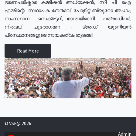
ഭരണപരിഷ്കാര കമ്മീഷൻ അധ്യക്ഷൻ, സി. പി. ഐ.
എമ്മിന്റെ സഥാപക നേതാവ്, പോളിറ്റ് ബ്യുറോ അംഗം,
സംസ്ഥാന സെക്രട്ടറി, ദേശാഭിമാനി പത്രാധിപർ,
നിരവധി പുരോഗമന - ട്രേഡ് യൂണിയൻ
പ്രസ്ഥാനങ്ങളുടെ നായകത്വം തുടങ്ങി
Read More
© VSF@ 2026
Admin