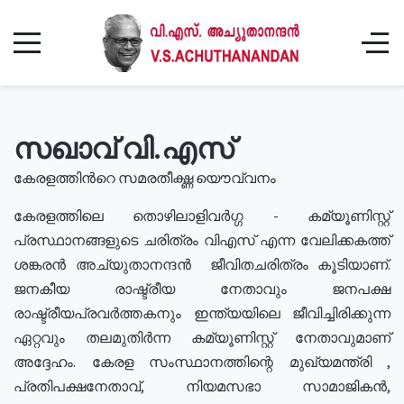
സഖാവ് വി.എസ്
കേരളത്തിൻറെ സമരതീക്ഷ്ണ യൌവ്വനം
കേരളത്തിലെ തൊഴിലാളിവർഗ്ഗ - കമ്യൂണിസ്റ്റ്
പ്രസ്ഥാനങ്ങളുടെ ചരിത്രം വിഎസ് എന്ന വേലിക്കകത്ത്
ശങ്കരൻ അച്യുതാനന്ദൻ ജീവിതചരിത്രം കൂടിയാണ്.
ജനകീയ രാഷ്ട്രീയ നേതാവും ജനപക്ഷ
രാഷ്ട്രീയപ്രവർത്തകനും ഇന്ത്യയിലെ ജീവിച്ചിരിക്കുന്ന
ഏറ്റവും തലമുതിർന്ന കമ്യൂണിസ്റ്റ് നേതാവുമാണ്
അദ്ദേഹം. കേരള സംസ്ഥാനത്തിന്റെ മുഖ്യമന്ത്രി ,
പ്രതിപക്ഷനേതാവ്, നിയമസഭാ സാമാജികൻ,