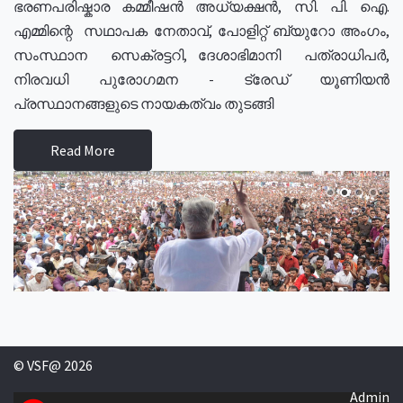
ഭരണപരിഷ്കാര കമ്മീഷൻ അധ്യക്ഷൻ, സി. പി. ഐ.
എമ്മിന്റെ സഥാപക നേതാവ്, പോളിറ്റ് ബ്യുറോ അംഗം,
സംസ്ഥാന സെക്രട്ടറി, ദേശാഭിമാനി പത്രാധിപർ,
നിരവധി പുരോഗമന - ട്രേഡ് യൂണിയൻ
പ്രസ്ഥാനങ്ങളുടെ നായകത്വം തുടങ്ങി
Read More
© VSF@ 2026
Admin