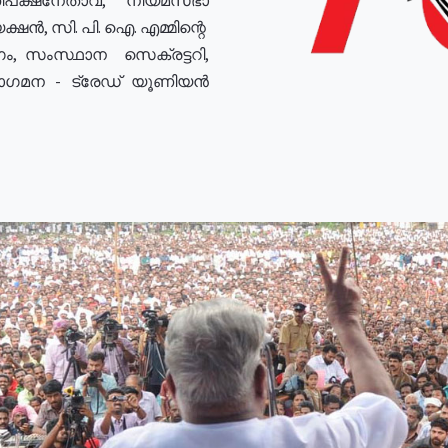
ഷൻ, സി. പി. ഐ. എമ്മിന്റെ
ം, സംസ്ഥാന സെക്രട്ടറി,
രോഗമന - ട്രേഡ് യൂണിയൻ