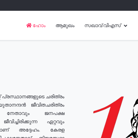
ഹോം
ആമുഖം
സഖാവ് വിഎസ്
് പ്രസ്ഥാനങ്ങളുടെ ചരിത്രം
യുതാനന്ദൻ ജീവിതചരിത്രം
യ നേതാവും ജനപക്ഷ
വിച്ചിരിക്കുന്ന ഏറ്റവും
ുമാണ് അദ്ദേഹം. കേരള
രതിപക്ഷനേതാവ്, നിയമസഭാ