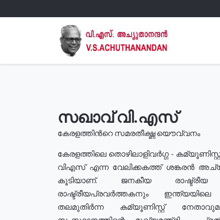
സഖാവ് വി.എസ്
കേരളത്തിൻറെ സമരതീക്ഷ്ണ യൌവ്വനം
കേരളത്തിലെ തൊഴിലാളിവർഗ്ഗ - കമ്യൂണിസ്റ്റ
വിഎസ് എന്ന വേലിക്കകത്ത് ശങ്കരൻ അച്
കൂടിയാണ്. ജനകീയ രാഷ്ട്രീ
രാഷ്ട്രീയപ്രവർത്തകനും ഇന്ത്യയിലെ ജീ
തലമുതിർന്ന കമ്യൂണിസ്റ്റ് നേതാവ
സംസ്ഥാനത്തിന്റെ മുഖ്യമന്ത്രി , പ്