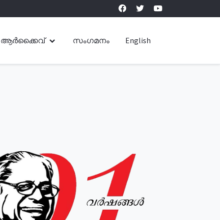
ആർക്കൈവ്
സംഗമനം
English