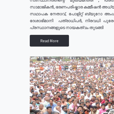
സാമാജികൻ, ഭരണപരിഷ്കാര കമ്മീഷൻ അധ്യക്
സഥാപക നേതാവ്, പോളിറ്റ് ബ്യുറോ അംഗ
ദേശാഭിമാനി പത്രാധിപർ, നിരവധി പു
പ്രസ്ഥാനങ്ങളുടെ നായകത്വം തുടങ്ങി
Read More