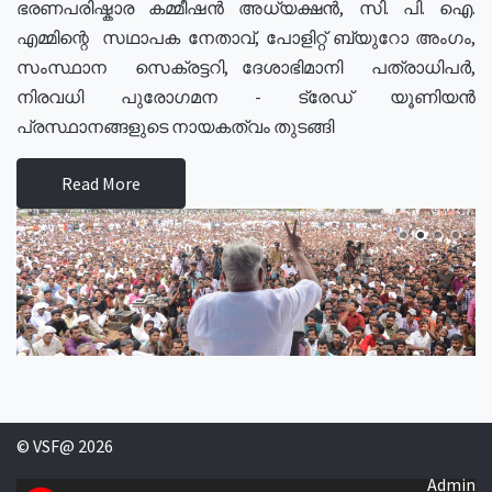
ഭരണപരിഷ്കാര കമ്മീഷൻ അധ്യക്ഷൻ, സി. പി. ഐ.
എമ്മിന്റെ സഥാപക നേതാവ്, പോളിറ്റ് ബ്യുറോ അംഗം,
സംസ്ഥാന സെക്രട്ടറി, ദേശാഭിമാനി പത്രാധിപർ,
നിരവധി പുരോഗമന - ട്രേഡ് യൂണിയൻ
പ്രസ്ഥാനങ്ങളുടെ നായകത്വം തുടങ്ങി
Read More
© VSF@ 2026
Admin