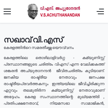
സഖാവ് വി.എസ്
കേരളത്തിൻറെ സമരതീക്ഷ്ണ യൌവ്വനം
കേരളത്തിലെ തൊഴിലാളിവർഗ്ഗ - കമ്യൂണിസ്റ്റ്
പ്രസ്ഥാനങ്ങളുടെ ചരിത്രം വിഎസ് എന്ന വേലിക്കകത്ത്
ശങ്കരൻ അച്യുതാനന്ദൻ ജീവിതചരിത്രം കൂടിയാണ്.
ജനകീയ രാഷ്ട്രീയ നേതാവും ജനപക്ഷ
രാഷ്ട്രീയപ്രവർത്തകനും ഇന്ത്യയിലെ ജീവിച്ചിരിക്കുന്ന
ഏറ്റവും തലമുതിർന്ന കമ്യൂണിസ്റ്റ് നേതാവുമാണ്
അദ്ദേഹം. കേരള സംസ്ഥാനത്തിന്റെ മുഖ്യമന്ത്രി ,
പ്രതിപക്ഷനേതാവ്, നിയമസഭാ സാമാജികൻ,