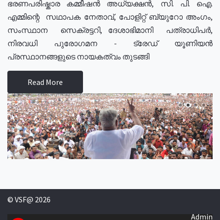
ഭരണപരിഷ്കാര കമ്മീഷൻ അധ്യക്ഷൻ, സി. പി. ഐ.
എമ്മിന്റെ സഥാപക നേതാവ്, പോളിറ്റ് ബ്യുറോ അംഗം,
സംസ്ഥാന സെക്രട്ടറി, ദേശാഭിമാനി പത്രാധിപർ,
നിരവധി പുരോഗമന - ട്രേഡ് യൂണിയൻ
പ്രസ്ഥാനങ്ങളുടെ നായകത്വം തുടങ്ങി
Read More
© VSF@ 2026
Admin