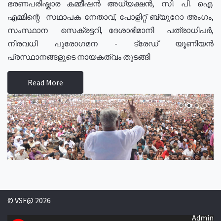
ഭരണപരിഷ്കാര കമ്മീഷൻ അധ്യക്ഷൻ, സി. പി. ഐ.
എമ്മിന്റെ സഥാപക നേതാവ്, പോളിറ്റ് ബ്യുറോ അംഗം,
സംസ്ഥാന സെക്രട്ടറി, ദേശാഭിമാനി പത്രാധിപർ,
നിരവധി പുരോഗമന - ട്രേഡ് യൂണിയൻ
പ്രസ്ഥാനങ്ങളുടെ നായകത്വം തുടങ്ങി
Read More
© VSF@ 2026
Admin