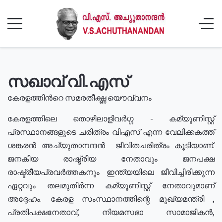
സഖാവ് വി.എസ്
കേരളത്തിൻറെ സമരതീക്ഷ്ണ യൌവ്വനം
കേരളത്തിലെ തൊഴിലാളിവർഗ്ഗ - കമ്യൂണിസ്റ്റ്
പ്രസ്ഥാനങ്ങളുടെ ചരിത്രം വിഎസ് എന്ന വേലിക്കകത്ത്
ശങ്കരൻ അച്യുതാനന്ദൻ ജീവിതചരിത്രം കൂടിയാണ്.
ജനകീയ രാഷ്ട്രീയ നേതാവും ജനപക്ഷ
രാഷ്ട്രീയപ്രവർത്തകനും ഇന്ത്യയിലെ ജീവിച്ചിരിക്കുന്ന
ഏറ്റവും തലമുതിർന്ന കമ്യൂണിസ്റ്റ് നേതാവുമാണ്
അദ്ദേഹം. കേരള സംസ്ഥാനത്തിന്റെ മുഖ്യമന്ത്രി ,
പ്രതിപക്ഷനേതാവ്, നിയമസഭാ സാമാജികൻ,