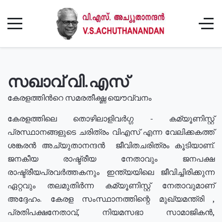
സഖാവ് വി.എസ്
കേരളത്തിൻറെ സമരതീക്ഷ്ണ യൌവ്വനം
കേരളത്തിലെ തൊഴിലാളിവർഗ്ഗ - കമ്യൂണിസ്റ്റ്
പ്രസ്ഥാനങ്ങളുടെ ചരിത്രം വിഎസ് എന്ന വേലിക്കകത്ത്
ശങ്കരൻ അച്യുതാനന്ദൻ ജീവിതചരിത്രം കൂടിയാണ്.
ജനകീയ രാഷ്ട്രീയ നേതാവും ജനപക്ഷ
രാഷ്ട്രീയപ്രവർത്തകനും ഇന്ത്യയിലെ ജീവിച്ചിരിക്കുന്ന
ഏറ്റവും തലമുതിർന്ന കമ്യൂണിസ്റ്റ് നേതാവുമാണ്
അദ്ദേഹം. കേരള സംസ്ഥാനത്തിന്റെ മുഖ്യമന്ത്രി ,
പ്രതിപക്ഷനേതാവ്, നിയമസഭാ സാമാജികൻ,