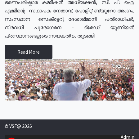
ഭരണപരിഷ്കാര കമ്മീഷൻ അധ്യക്ഷൻ, സി. പി. ഐ.
എമ്മിന്റെ സഥാപക നേതാവ്, പോളിറ്റ് ബ്യുറോ അംഗം,
സംസ്ഥാന സെക്രട്ടറി, ദേശാഭിമാനി പത്രാധിപർ,
നിരവധി പുരോഗമന - ട്രേഡ് യൂണിയൻ
പ്രസ്ഥാനങ്ങളുടെ നായകത്വം തുടങ്ങി
Read More
© VSF@ 2026
Admin