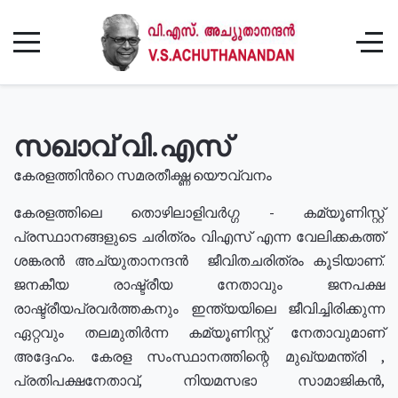
സഖാവ് വി.എസ്
കേരളത്തിൻറെ സമരതീക്ഷ്ണ യൌവ്വനം
കേരളത്തിലെ തൊഴിലാളിവർഗ്ഗ - കമ്യൂണിസ്റ്റ്
പ്രസ്ഥാനങ്ങളുടെ ചരിത്രം വിഎസ് എന്ന വേലിക്കകത്ത്
ശങ്കരൻ അച്യുതാനന്ദൻ ജീവിതചരിത്രം കൂടിയാണ്.
ജനകീയ രാഷ്ട്രീയ നേതാവും ജനപക്ഷ
രാഷ്ട്രീയപ്രവർത്തകനും ഇന്ത്യയിലെ ജീവിച്ചിരിക്കുന്ന
ഏറ്റവും തലമുതിർന്ന കമ്യൂണിസ്റ്റ് നേതാവുമാണ്
അദ്ദേഹം. കേരള സംസ്ഥാനത്തിന്റെ മുഖ്യമന്ത്രി ,
പ്രതിപക്ഷനേതാവ്, നിയമസഭാ സാമാജികൻ,