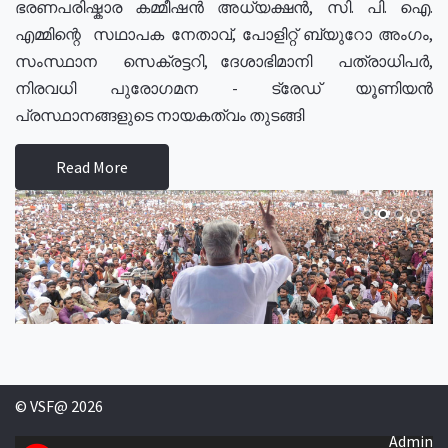
ഭരണപരിഷ്കാര കമ്മീഷൻ അധ്യക്ഷൻ, സി. പി. ഐ.
എമ്മിന്റെ സഥാപക നേതാവ്, പോളിറ്റ് ബ്യുറോ അംഗം,
സംസ്ഥാന സെക്രട്ടറി, ദേശാഭിമാനി പത്രാധിപർ,
നിരവധി പുരോഗമന - ട്രേഡ് യൂണിയൻ
പ്രസ്ഥാനങ്ങളുടെ നായകത്വം തുടങ്ങി
Read More
© VSF@ 2026
Admin