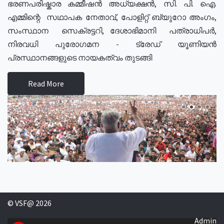
ഭരണപരിഷ്കാര കമ്മീഷൻ അധ്യക്ഷൻ, സി. പി. ഐ.
എമ്മിന്റെ സഥാപക നേതാവ്, പോളിറ്റ് ബ്യുറോ അംഗം,
സംസ്ഥാന സെക്രട്ടറി, ദേശാഭിമാനി പത്രാധിപർ,
നിരവധി പുരോഗമന - ട്രേഡ് യൂണിയൻ
പ്രസ്ഥാനങ്ങളുടെ നായകത്വം തുടങ്ങി
Read More
© VSF@ 2026
Admin