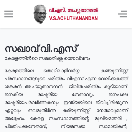
സഖാവ് വി.എസ്
കേരളത്തിൻറെ സമരതീക്ഷ്ണ യൌവ്വനം
കേരളത്തിലെ തൊഴിലാളിവർഗ്ഗ - കമ്യൂണിസ്റ്റ്
പ്രസ്ഥാനങ്ങളുടെ ചരിത്രം വിഎസ് എന്ന വേലിക്കകത്ത്
ശങ്കരൻ അച്യുതാനന്ദൻ ജീവിതചരിത്രം കൂടിയാണ്.
ജനകീയ രാഷ്ട്രീയ നേതാവും ജനപക്ഷ
രാഷ്ട്രീയപ്രവർത്തകനും ഇന്ത്യയിലെ ജീവിച്ചിരിക്കുന്ന
ഏറ്റവും തലമുതിർന്ന കമ്യൂണിസ്റ്റ് നേതാവുമാണ്
അദ്ദേഹം. കേരള സംസ്ഥാനത്തിന്റെ മുഖ്യമന്ത്രി ,
പ്രതിപക്ഷനേതാവ്, നിയമസഭാ സാമാജികൻ,