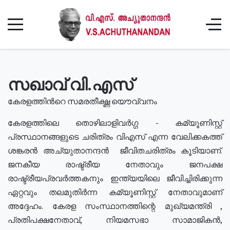
സഖാവ് വി.എസ്
കേരളത്തിൻറെ സമരതീക്ഷ്ണ യൌവ്വനം
കേരളത്തിലെ തൊഴിലാളിവർഗ്ഗ - കമ്യൂണിസ്റ്റ്
പ്രസ്ഥാനങ്ങളുടെ ചരിത്രം വിഎസ് എന്ന വേലിക്കകത്ത്
ശങ്കരൻ അച്യുതാനന്ദൻ ജീവിതചരിത്രം കൂടിയാണ്.
ജനകീയ രാഷ്ട്രീയ നേതാവും ജനപക്ഷ
രാഷ്ട്രീയപ്രവർത്തകനും ഇന്ത്യയിലെ ജീവിച്ചിരിക്കുന്ന
ഏറ്റവും തലമുതിർന്ന കമ്യൂണിസ്റ്റ് നേതാവുമാണ്
അദ്ദേഹം. കേരള സംസ്ഥാനത്തിന്റെ മുഖ്യമന്ത്രി ,
പ്രതിപക്ഷനേതാവ്, നിയമസഭാ സാമാജികൻ,