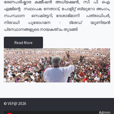
ഭരണപരിഷ്കാര കമ്മീഷൻ അധ്യക്ഷൻ, സി. പി. ഐ.
എമ്മിന്റെ സഥാപക നേതാവ്, പോളിറ്റ് ബ്യുറോ അംഗം,
സംസ്ഥാന സെക്രട്ടറി, ദേശാഭിമാനി പത്രാധിപർ,
നിരവധി പുരോഗമന - ട്രേഡ് യൂണിയൻ
പ്രസ്ഥാനങ്ങളുടെ നായകത്വം തുടങ്ങി
Read More
© VSF@ 2026
Admin