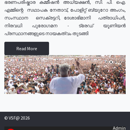
ഭരണപരിഷ്കാര കമ്മീഷൻ അധ്യക്ഷൻ, സി. പി. ഐ.
എമ്മിന്റെ സഥാപക നേതാവ്, പോളിറ്റ് ബ്യുറോ അംഗം,
സംസ്ഥാന സെക്രട്ടറി, ദേശാഭിമാനി പത്രാധിപർ,
നിരവധി പുരോഗമന - ട്രേഡ് യൂണിയൻ
പ്രസ്ഥാനങ്ങളുടെ നായകത്വം തുടങ്ങി
Read More
© VSF@ 2026
Admin