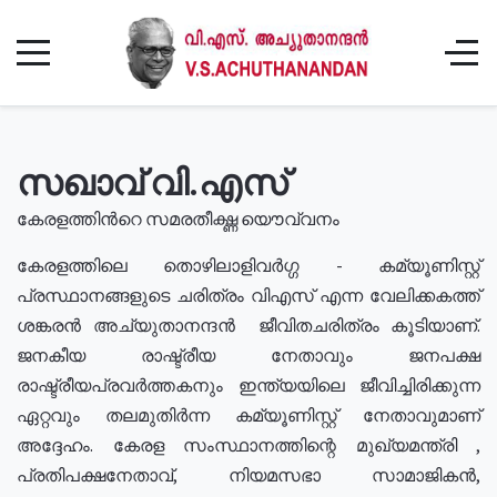
സഖാവ് വി.എസ്
കേരളത്തിൻറെ സമരതീക്ഷ്ണ യൌവ്വനം
കേരളത്തിലെ തൊഴിലാളിവർഗ്ഗ - കമ്യൂണിസ്റ്റ്
പ്രസ്ഥാനങ്ങളുടെ ചരിത്രം വിഎസ് എന്ന വേലിക്കകത്ത്
ശങ്കരൻ അച്യുതാനന്ദൻ ജീവിതചരിത്രം കൂടിയാണ്.
ജനകീയ രാഷ്ട്രീയ നേതാവും ജനപക്ഷ
രാഷ്ട്രീയപ്രവർത്തകനും ഇന്ത്യയിലെ ജീവിച്ചിരിക്കുന്ന
ഏറ്റവും തലമുതിർന്ന കമ്യൂണിസ്റ്റ് നേതാവുമാണ്
അദ്ദേഹം. കേരള സംസ്ഥാനത്തിന്റെ മുഖ്യമന്ത്രി ,
പ്രതിപക്ഷനേതാവ്, നിയമസഭാ സാമാജികൻ,