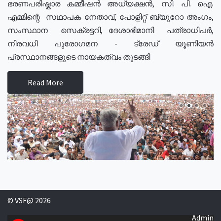
ഭരണപരിഷ്കാര കമ്മീഷൻ അധ്യക്ഷൻ, സി. പി. ഐ.
എമ്മിന്റെ സഥാപക നേതാവ്, പോളിറ്റ് ബ്യുറോ അംഗം,
സംസ്ഥാന സെക്രട്ടറി, ദേശാഭിമാനി പത്രാധിപർ,
നിരവധി പുരോഗമന - ട്രേഡ് യൂണിയൻ
പ്രസ്ഥാനങ്ങളുടെ നായകത്വം തുടങ്ങി
Read More
© VSF@ 2026
Admin