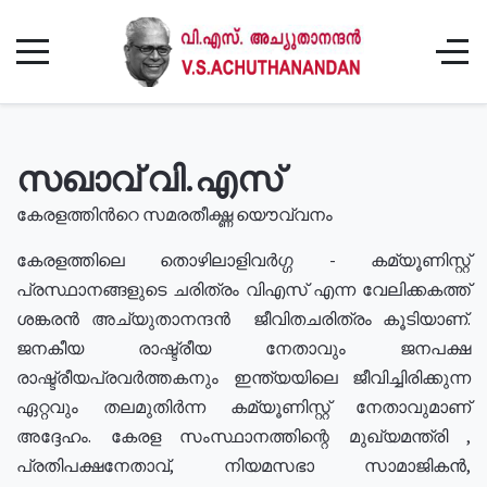
സഖാവ് വി.എസ്
കേരളത്തിൻറെ സമരതീക്ഷ്ണ യൌവ്വനം
കേരളത്തിലെ തൊഴിലാളിവർഗ്ഗ - കമ്യൂണിസ്റ്റ്
പ്രസ്ഥാനങ്ങളുടെ ചരിത്രം വിഎസ് എന്ന വേലിക്കകത്ത്
ശങ്കരൻ അച്യുതാനന്ദൻ ജീവിതചരിത്രം കൂടിയാണ്.
ജനകീയ രാഷ്ട്രീയ നേതാവും ജനപക്ഷ
രാഷ്ട്രീയപ്രവർത്തകനും ഇന്ത്യയിലെ ജീവിച്ചിരിക്കുന്ന
ഏറ്റവും തലമുതിർന്ന കമ്യൂണിസ്റ്റ് നേതാവുമാണ്
അദ്ദേഹം. കേരള സംസ്ഥാനത്തിന്റെ മുഖ്യമന്ത്രി ,
പ്രതിപക്ഷനേതാവ്, നിയമസഭാ സാമാജികൻ,