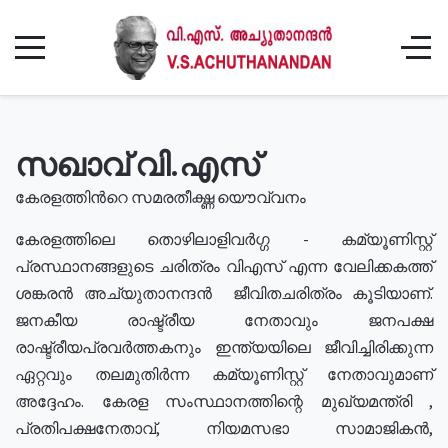
സഖാവ് വി.എസ്
കേരളത്തിൻറെ സമരതീക്ഷ്ണ യൌവ്വനം
കേരളത്തിലെ തൊഴിലാളിവർഗ്ഗ - കമ്യൂണിസ്റ്റ്
പ്രസ്ഥാനങ്ങളുടെ ചരിത്രം വിഎസ് എന്ന വേലിക്കകത്ത്
ശങ്കരൻ അച്യുതാനന്ദൻ ജീവിതചരിത്രം കൂടിയാണ്.
ജനകീയ രാഷ്ട്രീയ നേതാവും ജനപക്ഷ
രാഷ്ട്രീയപ്രവർത്തകനും ഇന്ത്യയിലെ ജീവിച്ചിരിക്കുന്ന
ഏറ്റവും തലമുതിർന്ന കമ്യൂണിസ്റ്റ് നേതാവുമാണ്
അദ്ദേഹം. കേരള സംസ്ഥാനത്തിന്റെ മുഖ്യമന്ത്രി ,
പ്രതിപക്ഷനേതാവ്, നിയമസഭാ സാമാജികൻ,