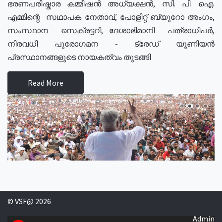
ഭരണപരിഷ്കാര കമ്മീഷൻ അധ്യക്ഷൻ, സി. പി. ഐ.
എമ്മിന്റെ സഥാപക നേതാവ്, പോളിറ്റ് ബ്യുറോ അംഗം,
സംസ്ഥാന സെക്രട്ടറി, ദേശാഭിമാനി പത്രാധിപർ,
നിരവധി പുരോഗമന - ട്രേഡ് യൂണിയൻ
പ്രസ്ഥാനങ്ങളുടെ നായകത്വം തുടങ്ങി
Read More
© VSF@ 2026
Admin