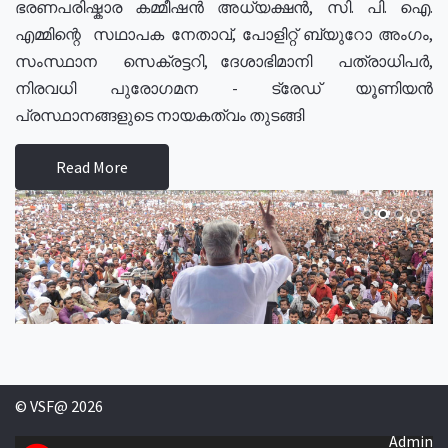
ഭരണപരിഷ്കാര കമ്മീഷൻ അധ്യക്ഷൻ, സി. പി. ഐ.
എമ്മിന്റെ സഥാപക നേതാവ്, പോളിറ്റ് ബ്യുറോ അംഗം,
സംസ്ഥാന സെക്രട്ടറി, ദേശാഭിമാനി പത്രാധിപർ,
നിരവധി പുരോഗമന - ട്രേഡ് യൂണിയൻ
പ്രസ്ഥാനങ്ങളുടെ നായകത്വം തുടങ്ങി
Read More
© VSF@ 2026
Admin