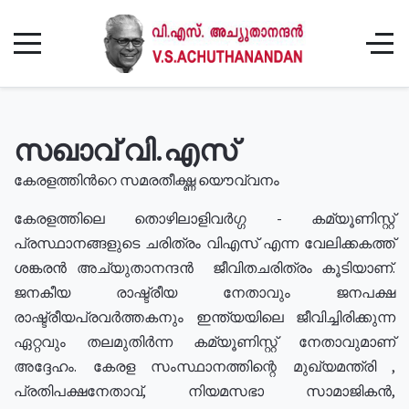
സഖാവ് വി.എസ്
കേരളത്തിൻറെ സമരതീക്ഷ്ണ യൌവ്വനം
കേരളത്തിലെ തൊഴിലാളിവർഗ്ഗ - കമ്യൂണിസ്റ്റ്
പ്രസ്ഥാനങ്ങളുടെ ചരിത്രം വിഎസ് എന്ന വേലിക്കകത്ത്
ശങ്കരൻ അച്യുതാനന്ദൻ ജീവിതചരിത്രം കൂടിയാണ്.
ജനകീയ രാഷ്ട്രീയ നേതാവും ജനപക്ഷ
രാഷ്ട്രീയപ്രവർത്തകനും ഇന്ത്യയിലെ ജീവിച്ചിരിക്കുന്ന
ഏറ്റവും തലമുതിർന്ന കമ്യൂണിസ്റ്റ് നേതാവുമാണ്
അദ്ദേഹം. കേരള സംസ്ഥാനത്തിന്റെ മുഖ്യമന്ത്രി ,
പ്രതിപക്ഷനേതാവ്, നിയമസഭാ സാമാജികൻ,