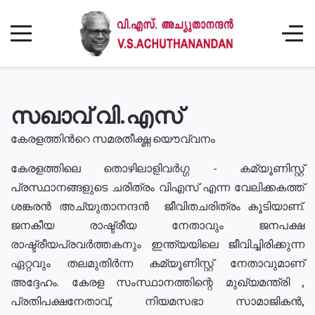
സഖാവ് വി.എസ്
കേരളത്തിൻറെ സമരതീക്ഷ്ണ യൌവ്വനം
കേരളത്തിലെ തൊഴിലാളിവർഗ്ഗ - കമ്യൂണിസ്റ്റ്
പ്രസ്ഥാനങ്ങളുടെ ചരിത്രം വിഎസ് എന്ന വേലിക്കകത്ത്
ശങ്കരൻ അച്യുതാനന്ദൻ ജീവിതചരിത്രം കൂടിയാണ്.
ജനകീയ രാഷ്ട്രീയ നേതാവും ജനപക്ഷ
രാഷ്ട്രീയപ്രവർത്തകനും ഇന്ത്യയിലെ ജീവിച്ചിരിക്കുന്ന
ഏറ്റവും തലമുതിർന്ന കമ്യൂണിസ്റ്റ് നേതാവുമാണ്
അദ്ദേഹം. കേരള സംസ്ഥാനത്തിന്റെ മുഖ്യമന്ത്രി ,
പ്രതിപക്ഷനേതാവ്, നിയമസഭാ സാമാജികൻ,