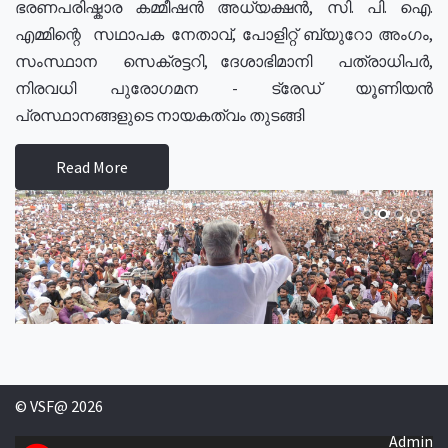
ഭരണപരിഷ്കാര കമ്മീഷൻ അധ്യക്ഷൻ, സി. പി. ഐ.
എമ്മിന്റെ സഥാപക നേതാവ്, പോളിറ്റ് ബ്യുറോ അംഗം,
സംസ്ഥാന സെക്രട്ടറി, ദേശാഭിമാനി പത്രാധിപർ,
നിരവധി പുരോഗമന - ട്രേഡ് യൂണിയൻ
പ്രസ്ഥാനങ്ങളുടെ നായകത്വം തുടങ്ങി
Read More
© VSF@ 2026
Admin