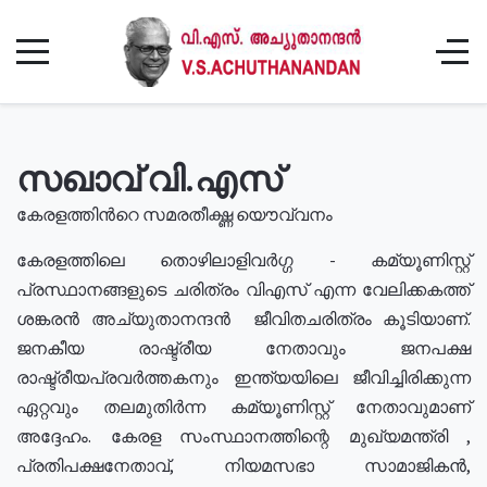
സഖാവ് വി.എസ്
കേരളത്തിൻറെ സമരതീക്ഷ്ണ യൌവ്വനം
കേരളത്തിലെ തൊഴിലാളിവർഗ്ഗ - കമ്യൂണിസ്റ്റ്
പ്രസ്ഥാനങ്ങളുടെ ചരിത്രം വിഎസ് എന്ന വേലിക്കകത്ത്
ശങ്കരൻ അച്യുതാനന്ദൻ ജീവിതചരിത്രം കൂടിയാണ്.
ജനകീയ രാഷ്ട്രീയ നേതാവും ജനപക്ഷ
രാഷ്ട്രീയപ്രവർത്തകനും ഇന്ത്യയിലെ ജീവിച്ചിരിക്കുന്ന
ഏറ്റവും തലമുതിർന്ന കമ്യൂണിസ്റ്റ് നേതാവുമാണ്
അദ്ദേഹം. കേരള സംസ്ഥാനത്തിന്റെ മുഖ്യമന്ത്രി ,
പ്രതിപക്ഷനേതാവ്, നിയമസഭാ സാമാജികൻ,