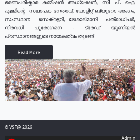
ഭരണപരിഷ്കാര കമ്മീഷൻ അധ്യക്ഷൻ, സി. പി. ഐ.
എമ്മിന്റെ സഥാപക നേതാവ്, പോളിറ്റ് ബ്യുറോ അംഗം,
സംസ്ഥാന സെക്രട്ടറി, ദേശാഭിമാനി പത്രാധിപർ,
നിരവധി പുരോഗമന - ട്രേഡ് യൂണിയൻ
പ്രസ്ഥാനങ്ങളുടെ നായകത്വം തുടങ്ങി
Read More
© VSF@ 2026
Admin