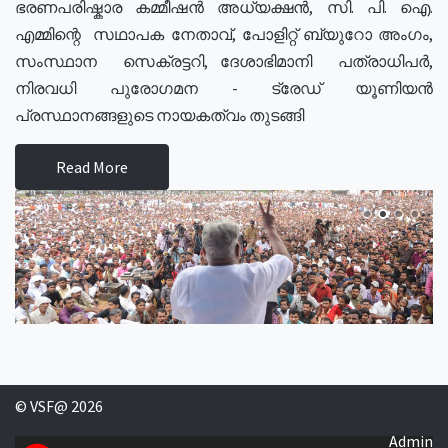
ഭരണപരിഷ്കാര കമ്മീഷൻ അധ്യക്ഷൻ, സി. പി. ഐ.
എമ്മിന്റെ സഥാപക നേതാവ്, പോളിറ്റ് ബ്യുറോ അംഗം,
സംസ്ഥാന സെക്രട്ടറി, ദേശാഭിമാനി പത്രാധിപർ,
നിരവധി പുരോഗമന - ട്രേഡ് യൂണിയൻ
പ്രസ്ഥാനങ്ങളുടെ നായകത്വം തുടങ്ങി
Read More
© VSF@ 2026
Admin