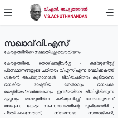
സഖാവ് വി.എസ്
കേരളത്തിൻറെ സമരതീക്ഷ്ണ യൌവ്വനം
കേരളത്തിലെ തൊഴിലാളിവർഗ്ഗ - കമ്യൂണിസ്റ്റ്
പ്രസ്ഥാനങ്ങളുടെ ചരിത്രം വിഎസ് എന്ന വേലിക്കകത്ത്
ശങ്കരൻ അച്യുതാനന്ദൻ ജീവിതചരിത്രം കൂടിയാണ്.
ജനകീയ രാഷ്ട്രീയ നേതാവും ജനപക്ഷ
രാഷ്ട്രീയപ്രവർത്തകനും ഇന്ത്യയിലെ ജീവിച്ചിരിക്കുന്ന
ഏറ്റവും തലമുതിർന്ന കമ്യൂണിസ്റ്റ് നേതാവുമാണ്
അദ്ദേഹം. കേരള സംസ്ഥാനത്തിന്റെ മുഖ്യമന്ത്രി ,
പ്രതിപക്ഷനേതാവ്, നിയമസഭാ സാമാജികൻ,