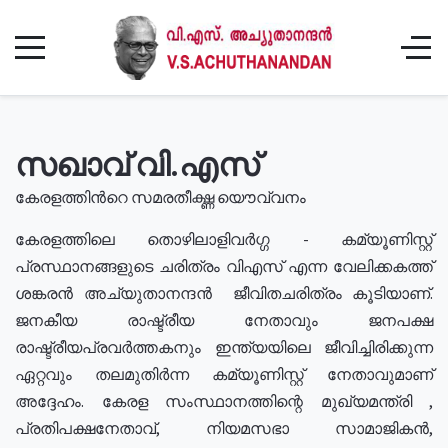
സഖാവ് വി.എസ്
കേരളത്തിൻറെ സമരതീക്ഷ്ണ യൌവ്വനം
കേരളത്തിലെ തൊഴിലാളിവർഗ്ഗ - കമ്യൂണിസ്റ്റ്
പ്രസ്ഥാനങ്ങളുടെ ചരിത്രം വിഎസ് എന്ന വേലിക്കകത്ത്
ശങ്കരൻ അച്യുതാനന്ദൻ ജീവിതചരിത്രം കൂടിയാണ്.
ജനകീയ രാഷ്ട്രീയ നേതാവും ജനപക്ഷ
രാഷ്ട്രീയപ്രവർത്തകനും ഇന്ത്യയിലെ ജീവിച്ചിരിക്കുന്ന
ഏറ്റവും തലമുതിർന്ന കമ്യൂണിസ്റ്റ് നേതാവുമാണ്
അദ്ദേഹം. കേരള സംസ്ഥാനത്തിന്റെ മുഖ്യമന്ത്രി ,
പ്രതിപക്ഷനേതാവ്, നിയമസഭാ സാമാജികൻ,