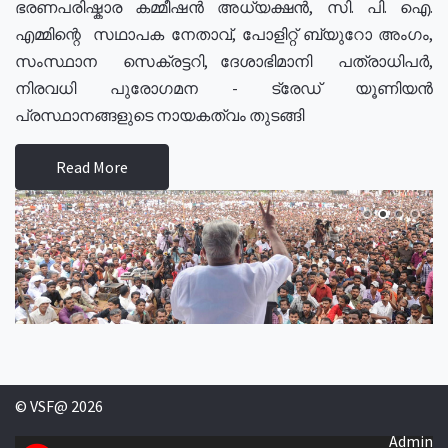
ഭരണപരിഷ്കാര കമ്മീഷൻ അധ്യക്ഷൻ, സി. പി. ഐ.
എമ്മിന്റെ സഥാപക നേതാവ്, പോളിറ്റ് ബ്യുറോ അംഗം,
സംസ്ഥാന സെക്രട്ടറി, ദേശാഭിമാനി പത്രാധിപർ,
നിരവധി പുരോഗമന - ട്രേഡ് യൂണിയൻ
പ്രസ്ഥാനങ്ങളുടെ നായകത്വം തുടങ്ങി
Read More
© VSF@ 2026
Admin