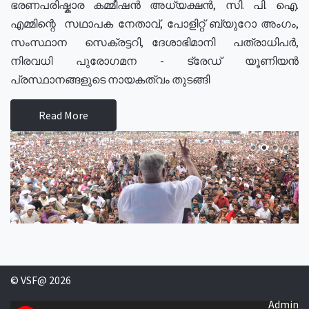
ഭരണപരിഷ്കാര കമ്മീഷൻ അധ്യക്ഷൻ, സി. പി. ഐ.
എമ്മിന്റെ സഥാപക നേതാവ്, പോളിറ്റ് ബ്യുറോ അംഗം,
സംസ്ഥാന സെക്രട്ടറി, ദേശാഭിമാനി പത്രാധിപർ,
നിരവധി പുരോഗമന - ട്രേഡ് യൂണിയൻ
പ്രസ്ഥാനങ്ങളുടെ നായകത്വം തുടങ്ങി
Read More
© VSF@ 2026
Admin