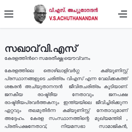
സഖാവ് വി.എസ്
കേരളത്തിൻറെ സമരതീക്ഷ്ണ യൌവ്വനം
കേരളത്തിലെ തൊഴിലാളിവർഗ്ഗ - കമ്യൂണിസ്റ്റ്
പ്രസ്ഥാനങ്ങളുടെ ചരിത്രം വിഎസ് എന്ന വേലിക്കകത്ത്
ശങ്കരൻ അച്യുതാനന്ദൻ ജീവിതചരിത്രം കൂടിയാണ്.
ജനകീയ രാഷ്ട്രീയ നേതാവും ജനപക്ഷ
രാഷ്ട്രീയപ്രവർത്തകനും ഇന്ത്യയിലെ ജീവിച്ചിരിക്കുന്ന
ഏറ്റവും തലമുതിർന്ന കമ്യൂണിസ്റ്റ് നേതാവുമാണ്
അദ്ദേഹം. കേരള സംസ്ഥാനത്തിന്റെ മുഖ്യമന്ത്രി ,
പ്രതിപക്ഷനേതാവ്, നിയമസഭാ സാമാജികൻ,