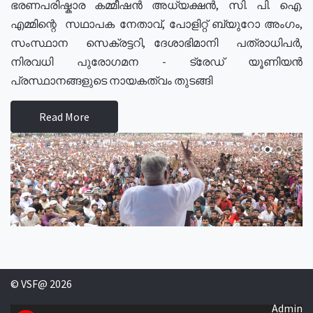
ഭരണപരിഷ്കാര കമ്മീഷൻ അധ്യക്ഷൻ, സി. പി. ഐ.
എമ്മിന്റെ സഥാപക നേതാവ്, പോളിറ്റ് ബ്യുറോ അംഗം,
സംസ്ഥാന സെക്രട്ടറി, ദേശാഭിമാനി പത്രാധിപർ,
നിരവധി പുരോഗമന - ട്രേഡ് യൂണിയൻ
പ്രസ്ഥാനങ്ങളുടെ നായകത്വം തുടങ്ങി
Read More
© VSF@ 2026
Admin