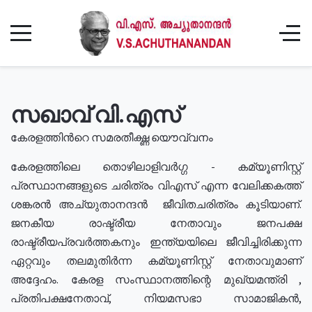
സഖാവ് വി.എസ്
കേരളത്തിൻറെ സമരതീക്ഷ്ണ യൌവ്വനം
കേരളത്തിലെ തൊഴിലാളിവർഗ്ഗ - കമ്യൂണിസ്റ്റ്
പ്രസ്ഥാനങ്ങളുടെ ചരിത്രം വിഎസ് എന്ന വേലിക്കകത്ത്
ശങ്കരൻ അച്യുതാനന്ദൻ ജീവിതചരിത്രം കൂടിയാണ്.
ജനകീയ രാഷ്ട്രീയ നേതാവും ജനപക്ഷ
രാഷ്ട്രീയപ്രവർത്തകനും ഇന്ത്യയിലെ ജീവിച്ചിരിക്കുന്ന
ഏറ്റവും തലമുതിർന്ന കമ്യൂണിസ്റ്റ് നേതാവുമാണ്
അദ്ദേഹം. കേരള സംസ്ഥാനത്തിന്റെ മുഖ്യമന്ത്രി ,
പ്രതിപക്ഷനേതാവ്, നിയമസഭാ സാമാജികൻ,