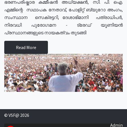
ഭരണപരിഷ്കാര കമ്മീഷൻ അധ്യക്ഷൻ, സി. പി. ഐ.
എമ്മിന്റെ സഥാപക നേതാവ്, പോളിറ്റ് ബ്യുറോ അംഗം,
സംസ്ഥാന സെക്രട്ടറി, ദേശാഭിമാനി പത്രാധിപർ,
നിരവധി പുരോഗമന - ട്രേഡ് യൂണിയൻ
പ്രസ്ഥാനങ്ങളുടെ നായകത്വം തുടങ്ങി
Read More
© VSF@ 2026
Admin