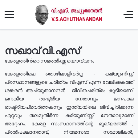
സഖാവ് വി.എസ്
കേരളത്തിൻറെ സമരതീക്ഷ്ണ യൌവ്വനം
കേരളത്തിലെ തൊഴിലാളിവർഗ്ഗ - കമ്യൂണിസ്റ്റ്
പ്രസ്ഥാനങ്ങളുടെ ചരിത്രം വിഎസ് എന്ന വേലിക്കകത്ത്
ശങ്കരൻ അച്യുതാനന്ദൻ ജീവിതചരിത്രം കൂടിയാണ്.
ജനകീയ രാഷ്ട്രീയ നേതാവും ജനപക്ഷ
രാഷ്ട്രീയപ്രവർത്തകനും ഇന്ത്യയിലെ ജീവിച്ചിരിക്കുന്ന
ഏറ്റവും തലമുതിർന്ന കമ്യൂണിസ്റ്റ് നേതാവുമാണ്
അദ്ദേഹം. കേരള സംസ്ഥാനത്തിന്റെ മുഖ്യമന്ത്രി ,
പ്രതിപക്ഷനേതാവ്, നിയമസഭാ സാമാജികൻ,