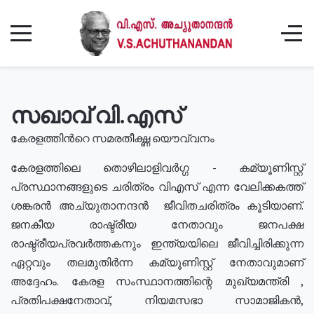
സഖാവ് വി.എസ്
കേരളത്തിൻറെ സമരതീക്ഷ്ണ യൌവ്വനം
കേരളത്തിലെ തൊഴിലാളിവർഗ്ഗ - കമ്യൂണിസ്റ്റ്
പ്രസ്ഥാനങ്ങളുടെ ചരിത്രം വിഎസ് എന്ന വേലിക്കകത്ത്
ശങ്കരൻ അച്യുതാനന്ദൻ ജീവിതചരിത്രം കൂടിയാണ്.
ജനകീയ രാഷ്ട്രീയ നേതാവും ജനപക്ഷ
രാഷ്ട്രീയപ്രവർത്തകനും ഇന്ത്യയിലെ ജീവിച്ചിരിക്കുന്ന
ഏറ്റവും തലമുതിർന്ന കമ്യൂണിസ്റ്റ് നേതാവുമാണ്
അദ്ദേഹം. കേരള സംസ്ഥാനത്തിന്റെ മുഖ്യമന്ത്രി ,
പ്രതിപക്ഷനേതാവ്, നിയമസഭാ സാമാജികൻ,