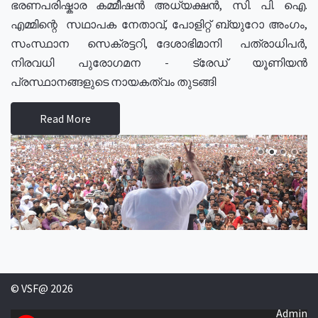
ഭരണപരിഷ്കാര കമ്മീഷൻ അധ്യക്ഷൻ, സി. പി. ഐ.
എമ്മിന്റെ സഥാപക നേതാവ്, പോളിറ്റ് ബ്യുറോ അംഗം,
സംസ്ഥാന സെക്രട്ടറി, ദേശാഭിമാനി പത്രാധിപർ,
നിരവധി പുരോഗമന - ട്രേഡ് യൂണിയൻ
പ്രസ്ഥാനങ്ങളുടെ നായകത്വം തുടങ്ങി
Read More
© VSF@ 2026
Admin