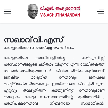
സഖാവ് വി.എസ്
കേരളത്തിൻറെ സമരതീക്ഷ്ണ യൌവ്വനം
കേരളത്തിലെ തൊഴിലാളിവർഗ്ഗ - കമ്യൂണിസ്റ്റ്
പ്രസ്ഥാനങ്ങളുടെ ചരിത്രം വിഎസ് എന്ന വേലിക്കകത്ത്
ശങ്കരൻ അച്യുതാനന്ദൻ ജീവിതചരിത്രം കൂടിയാണ്.
ജനകീയ രാഷ്ട്രീയ നേതാവും ജനപക്ഷ
രാഷ്ട്രീയപ്രവർത്തകനും ഇന്ത്യയിലെ ജീവിച്ചിരിക്കുന്ന
ഏറ്റവും തലമുതിർന്ന കമ്യൂണിസ്റ്റ് നേതാവുമാണ്
അദ്ദേഹം. കേരള സംസ്ഥാനത്തിന്റെ മുഖ്യമന്ത്രി ,
പ്രതിപക്ഷനേതാവ്, നിയമസഭാ സാമാജികൻ,