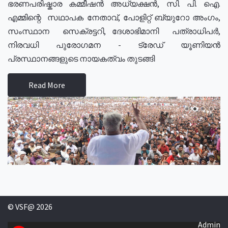
ഭരണപരിഷ്കാര കമ്മീഷൻ അധ്യക്ഷൻ, സി. പി. ഐ.
എമ്മിന്റെ സഥാപക നേതാവ്, പോളിറ്റ് ബ്യുറോ അംഗം,
സംസ്ഥാന സെക്രട്ടറി, ദേശാഭിമാനി പത്രാധിപർ,
നിരവധി പുരോഗമന - ട്രേഡ് യൂണിയൻ
പ്രസ്ഥാനങ്ങളുടെ നായകത്വം തുടങ്ങി
Read More
© VSF@ 2026
Admin