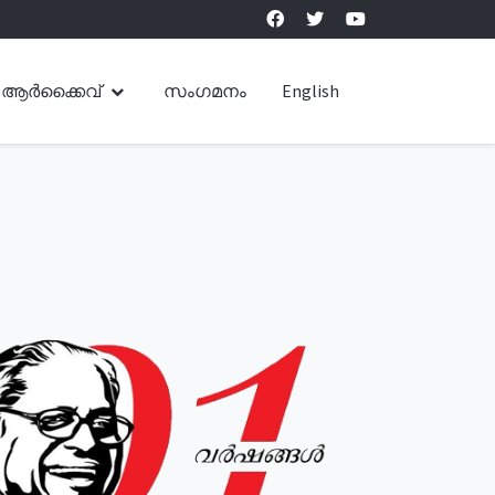
ആർക്കൈവ്
സംഗമനം
English