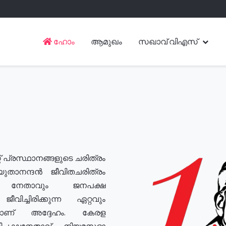
ഹോം
ആമുഖം
സഖാവ് വിഎസ്
് പ്രസ്ഥാനങ്ങളുടെ ചരിത്രം
യുതാനന്ദൻ ജീവിതചരിത്രം
യ നേതാവും ജനപക്ഷ
വിച്ചിരിക്കുന്ന ഏറ്റവും
ുമാണ് അദ്ദേഹം. കേരള
രതിപക്ഷനേതാവ്, നിയമസഭാ