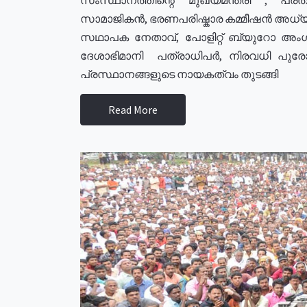
സാമാജികൻ, ഭരണപരിഷ്കാര കമ്മീഷൻ അധ്യക്
സഥാപക നേതാവ്, പോളിറ്റ് ബ്യുറോ അംഗ
ദേശാഭിമാനി പത്രാധിപർ, നിരവധി പു
പ്രസ്ഥാനങ്ങളുടെ നായകത്വം തുടങ്ങി
Read More