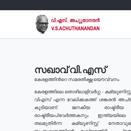
സഖാവ് വി.എസ്
കേരളത്തിൻറെ സമരതീക്ഷ്ണ യൌവ്വനം
കേരളത്തിലെ തൊഴിലാളിവർഗ്ഗ - കമ്യൂണിസ്റ്റ
വിഎസ് എന്ന വേലിക്കകത്ത് ശങ്കരൻ അച്
കൂടിയാണ്. ജനകീയ രാഷ്ട്രീ
രാഷ്ട്രീയപ്രവർത്തകനും ഇന്ത്യയിലെ ജീ
തലമുതിർന്ന കമ്യൂണിസ്റ്റ് നേതാവ
സംസ്ഥാനത്തിന്റെ മുഖ്യമന്ത്രി , പ്