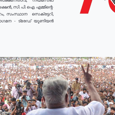
ഷൻ, സി. പി. ഐ. എമ്മിന്റെ
ം, സംസ്ഥാന സെക്രട്ടറി,
രോഗമന - ട്രേഡ് യൂണിയൻ