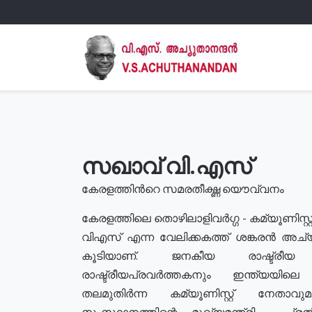
സഖാവ് വി.എസ്
കേരളത്തിൻറെ സമരതീക്ഷ്ണ യൌവ്വനം
കേരളത്തിലെ തൊഴിലാളിവർഗ്ഗ - കമ്യൂണിസ്റ്റ
വിഎസ് എന്ന വേലിക്കകത്ത് ശങ്കരൻ അച്
കൂടിയാണ്. ജനകീയ രാഷ്ട്രീ
രാഷ്ട്രീയപ്രവർത്തകനും ഇന്ത്യയിലെ ജീ
തലമുതിർന്ന കമ്യൂണിസ്റ്റ് നേതാവ
സംസ്ഥാനത്തിന്റെ മുഖ്യമന്ത്രി , പ്