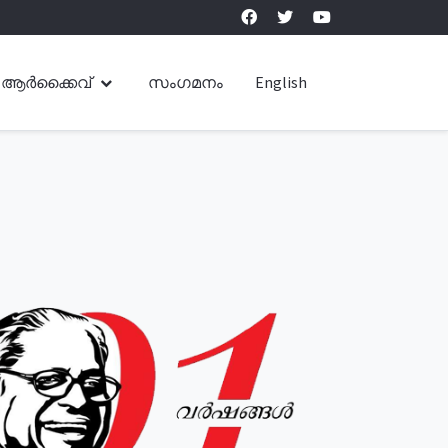
ആർക്കൈവ്
സംഗമനം
English