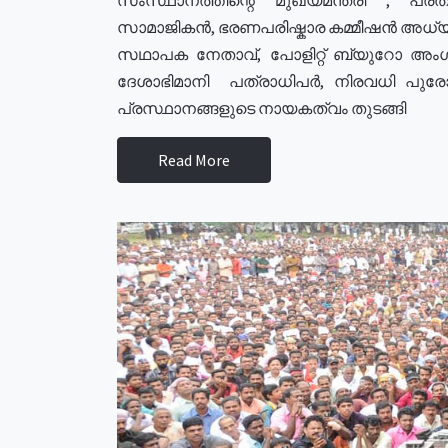
സാമാജികൻ, ഭരണപരിഷ്കാര കമ്മീഷൻ അധ്യക്
സഥാപക നേതാവ്, പോളിറ്റ് ബ്യുറോ അംഗ
ദേശാഭിമാനി പത്രാധിപർ, നിരവധി പു
പ്രസ്ഥാനങ്ങളുടെ നായകത്വം തുടങ്ങി
Read More