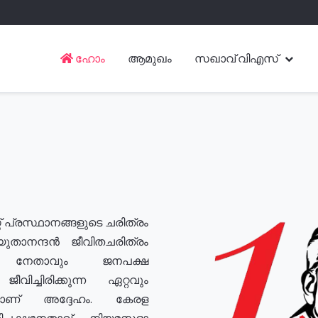
ഹോം
ആമുഖം
സഖാവ് വിഎസ്
് പ്രസ്ഥാനങ്ങളുടെ ചരിത്രം
യുതാനന്ദൻ ജീവിതചരിത്രം
യ നേതാവും ജനപക്ഷ
വിച്ചിരിക്കുന്ന ഏറ്റവും
ുമാണ് അദ്ദേഹം. കേരള
രതിപക്ഷനേതാവ്, നിയമസഭാ