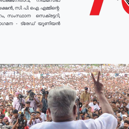
ഷൻ, സി. പി. ഐ. എമ്മിന്റെ
ം, സംസ്ഥാന സെക്രട്ടറി,
രോഗമന - ട്രേഡ് യൂണിയൻ