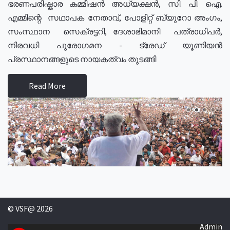
ഭരണപരിഷ്കാര കമ്മീഷൻ അധ്യക്ഷൻ, സി. പി. ഐ.
എമ്മിന്റെ സഥാപക നേതാവ്, പോളിറ്റ് ബ്യുറോ അംഗം,
സംസ്ഥാന സെക്രട്ടറി, ദേശാഭിമാനി പത്രാധിപർ,
നിരവധി പുരോഗമന - ട്രേഡ് യൂണിയൻ
പ്രസ്ഥാനങ്ങളുടെ നായകത്വം തുടങ്ങി
Read More
© VSF@ 2026
Admin