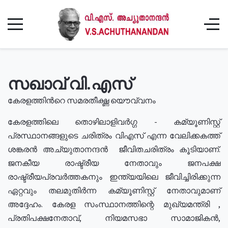
സഖാവ് വി.എസ്
കേരളത്തിൻറെ സമരതീക്ഷ്ണ യൌവ്വനം
കേരളത്തിലെ തൊഴിലാളിവർഗ്ഗ - കമ്യൂണിസ്റ്റ്
പ്രസ്ഥാനങ്ങളുടെ ചരിത്രം വിഎസ് എന്ന വേലിക്കകത്ത്
ശങ്കരൻ അച്യുതാനന്ദൻ ജീവിതചരിത്രം കൂടിയാണ്.
ജനകീയ രാഷ്ട്രീയ നേതാവും ജനപക്ഷ
രാഷ്ട്രീയപ്രവർത്തകനും ഇന്ത്യയിലെ ജീവിച്ചിരിക്കുന്ന
ഏറ്റവും തലമുതിർന്ന കമ്യൂണിസ്റ്റ് നേതാവുമാണ്
അദ്ദേഹം. കേരള സംസ്ഥാനത്തിന്റെ മുഖ്യമന്ത്രി ,
പ്രതിപക്ഷനേതാവ്, നിയമസഭാ സാമാജികൻ,