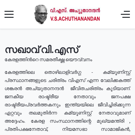
സഖാവ് വി.എസ്
കേരളത്തിൻറെ സമരതീക്ഷ്ണ യൌവ്വനം
കേരളത്തിലെ തൊഴിലാളിവർഗ്ഗ - കമ്യൂണിസ്റ്റ്
പ്രസ്ഥാനങ്ങളുടെ ചരിത്രം വിഎസ് എന്ന വേലിക്കകത്ത്
ശങ്കരൻ അച്യുതാനന്ദൻ ജീവിതചരിത്രം കൂടിയാണ്.
ജനകീയ രാഷ്ട്രീയ നേതാവും ജനപക്ഷ
രാഷ്ട്രീയപ്രവർത്തകനും ഇന്ത്യയിലെ ജീവിച്ചിരിക്കുന്ന
ഏറ്റവും തലമുതിർന്ന കമ്യൂണിസ്റ്റ് നേതാവുമാണ്
അദ്ദേഹം. കേരള സംസ്ഥാനത്തിന്റെ മുഖ്യമന്ത്രി ,
പ്രതിപക്ഷനേതാവ്, നിയമസഭാ സാമാജികൻ,