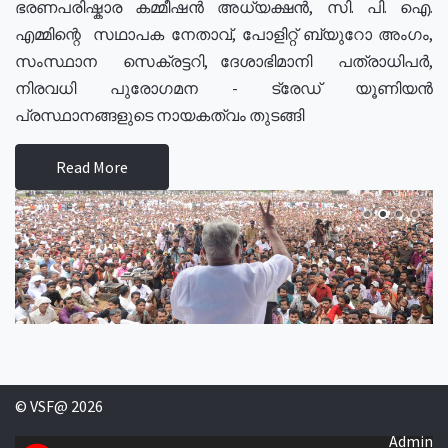
ഭരണപരിഷ്കാര കമ്മീഷൻ അധ്യക്ഷൻ, സി. പി. ഐ.
എമ്മിന്റെ സഥാപക നേതാവ്, പോളിറ്റ് ബ്യുറോ അംഗം,
സംസ്ഥാന സെക്രട്ടറി, ദേശാഭിമാനി പത്രാധിപർ,
നിരവധി പുരോഗമന - ട്രേഡ് യൂണിയൻ
പ്രസ്ഥാനങ്ങളുടെ നായകത്വം തുടങ്ങി
Read More
© VSF@ 2026
Admin