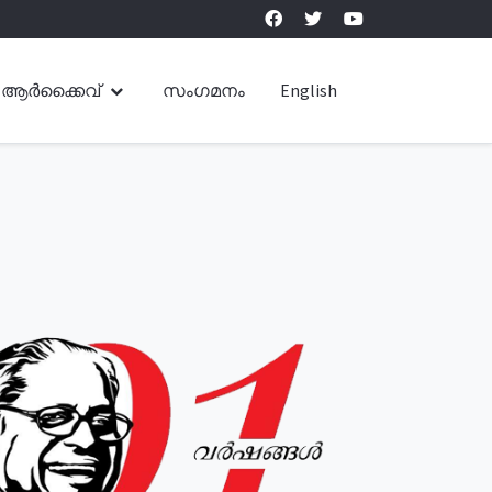
ആർക്കൈവ്
സംഗമനം
English