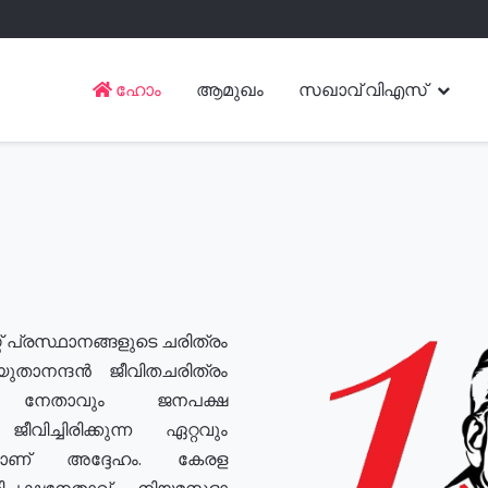
ഹോം
ആമുഖം
സഖാവ് വിഎസ്
് പ്രസ്ഥാനങ്ങളുടെ ചരിത്രം
യുതാനന്ദൻ ജീവിതചരിത്രം
യ നേതാവും ജനപക്ഷ
വിച്ചിരിക്കുന്ന ഏറ്റവും
ുമാണ് അദ്ദേഹം. കേരള
രതിപക്ഷനേതാവ്, നിയമസഭാ