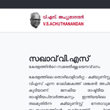
സഖാവ് വി.എസ്
കേരളത്തിൻറെ സമരതീക്ഷ്ണ യൌവ്വനം
കേരളത്തിലെ തൊഴിലാളിവർഗ്ഗ - കമ്യൂണിസ്റ്റ
വിഎസ് എന്ന വേലിക്കകത്ത് ശങ്കരൻ അച്
കൂടിയാണ്. ജനകീയ രാഷ്ട്രീ
രാഷ്ട്രീയപ്രവർത്തകനും ഇന്ത്യയിലെ ജീ
തലമുതിർന്ന കമ്യൂണിസ്റ്റ് നേതാവ
സംസ്ഥാനത്തിന്റെ മുഖ്യമന്ത്രി , പ്