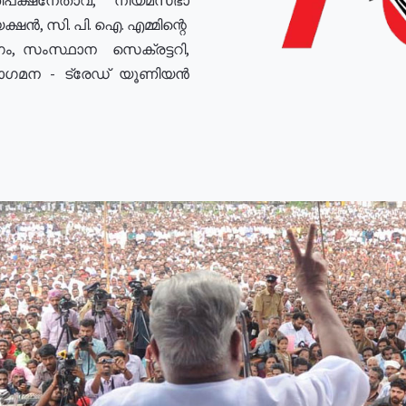
ഷൻ, സി. പി. ഐ. എമ്മിന്റെ
ം, സംസ്ഥാന സെക്രട്ടറി,
രോഗമന - ട്രേഡ് യൂണിയൻ