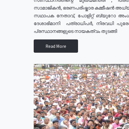
സാമാജികൻ, ഭരണപരിഷ്കാര കമ്മീഷൻ അധ്യക്
സഥാപക നേതാവ്, പോളിറ്റ് ബ്യുറോ അംഗ
ദേശാഭിമാനി പത്രാധിപർ, നിരവധി പു
പ്രസ്ഥാനങ്ങളുടെ നായകത്വം തുടങ്ങി
Read More