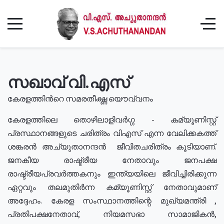
സഖാവ് വി.എസ്
കേരളത്തിൻറെ സമരതീക്ഷ്ണ യൌവ്വനം
കേരളത്തിലെ തൊഴിലാളിവർഗ്ഗ - കമ്യൂണിസ്റ്റ്
പ്രസ്ഥാനങ്ങളുടെ ചരിത്രം വിഎസ് എന്ന വേലിക്കകത്ത്
ശങ്കരൻ അച്യുതാനന്ദൻ ജീവിതചരിത്രം കൂടിയാണ്.
ജനകീയ രാഷ്ട്രീയ നേതാവും ജനപക്ഷ
രാഷ്ട്രീയപ്രവർത്തകനും ഇന്ത്യയിലെ ജീവിച്ചിരിക്കുന്ന
ഏറ്റവും തലമുതിർന്ന കമ്യൂണിസ്റ്റ് നേതാവുമാണ്
അദ്ദേഹം. കേരള സംസ്ഥാനത്തിന്റെ മുഖ്യമന്ത്രി ,
പ്രതിപക്ഷനേതാവ്, നിയമസഭാ സാമാജികൻ,