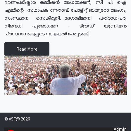
ഭരണപരിഷ്കാര കമ്മീഷൻ അധ്യക്ഷൻ, സി. പി. ഐ.
എമ്മിന്റെ സഥാപക നേതാവ്, പോളിറ്റ് ബ്യുറോ അംഗം,
സംസ്ഥാന സെക്രട്ടറി, ദേശാഭിമാനി പത്രാധിപർ,
നിരവധി പുരോഗമന - ട്രേഡ് യൂണിയൻ
പ്രസ്ഥാനങ്ങളുടെ നായകത്വം തുടങ്ങി
Read More
© VSF@ 2026
Admin