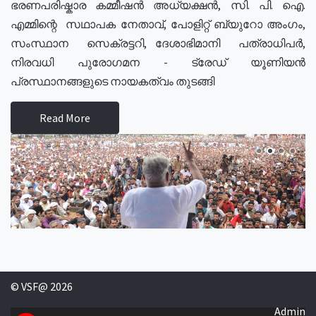
ഭരണപരിഷ്കാര കമ്മീഷൻ അധ്യക്ഷൻ, സി. പി. ഐ.
എമ്മിന്റെ സഥാപക നേതാവ്, പോളിറ്റ് ബ്യുറോ അംഗം,
സംസ്ഥാന സെക്രട്ടറി, ദേശാഭിമാനി പത്രാധിപർ,
നിരവധി പുരോഗമന - ട്രേഡ് യൂണിയൻ
പ്രസ്ഥാനങ്ങളുടെ നായകത്വം തുടങ്ങി
Read More
© VSF@ 2026
Admin