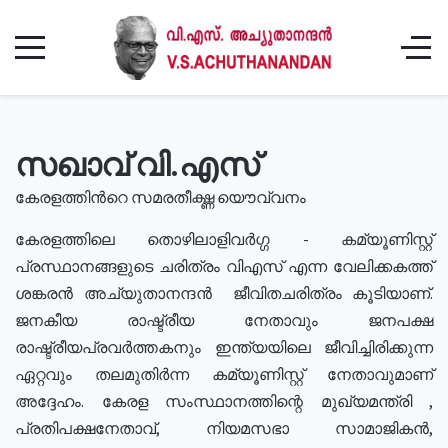
സഖാവ് വി.എസ്
കേരളത്തിൻറെ സമരതീക്ഷ്ണ യൌവ്വനം
കേരളത്തിലെ തൊഴിലാളിവർഗ്ഗ - കമ്യൂണിസ്റ്റ്
പ്രസ്ഥാനങ്ങളുടെ ചരിത്രം വിഎസ് എന്ന വേലിക്കകത്ത്
ശങ്കരൻ അച്യുതാനന്ദൻ ജീവിതചരിത്രം കൂടിയാണ്.
ജനകീയ രാഷ്ട്രീയ നേതാവും ജനപക്ഷ
രാഷ്ട്രീയപ്രവർത്തകനും ഇന്ത്യയിലെ ജീവിച്ചിരിക്കുന്ന
ഏറ്റവും തലമുതിർന്ന കമ്യൂണിസ്റ്റ് നേതാവുമാണ്
അദ്ദേഹം. കേരള സംസ്ഥാനത്തിന്റെ മുഖ്യമന്ത്രി ,
പ്രതിപക്ഷനേതാവ്, നിയമസഭാ സാമാജികൻ,