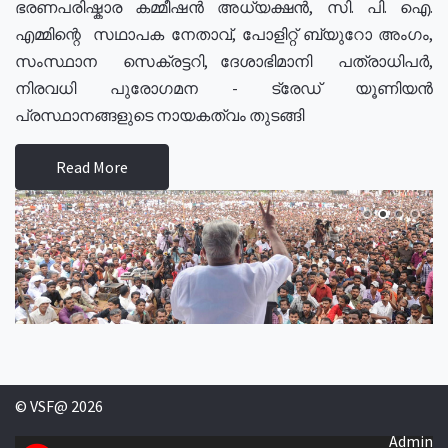
ഭരണപരിഷ്കാര കമ്മീഷൻ അധ്യക്ഷൻ, സി. പി. ഐ.
എമ്മിന്റെ സഥാപക നേതാവ്, പോളിറ്റ് ബ്യുറോ അംഗം,
സംസ്ഥാന സെക്രട്ടറി, ദേശാഭിമാനി പത്രാധിപർ,
നിരവധി പുരോഗമന - ട്രേഡ് യൂണിയൻ
പ്രസ്ഥാനങ്ങളുടെ നായകത്വം തുടങ്ങി
Read More
© VSF@ 2026
Admin