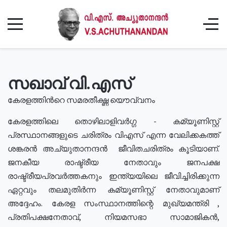
സഖാവ് വി.എസ്
കേരളത്തിൻറെ സമരതീക്ഷ്ണ യൌവ്വനം
കേരളത്തിലെ തൊഴിലാളിവർഗ്ഗ - കമ്യൂണിസ്റ്റ്
പ്രസ്ഥാനങ്ങളുടെ ചരിത്രം വിഎസ് എന്ന വേലിക്കകത്ത്
ശങ്കരൻ അച്യുതാനന്ദൻ ജീവിതചരിത്രം കൂടിയാണ്.
ജനകീയ രാഷ്ട്രീയ നേതാവും ജനപക്ഷ
രാഷ്ട്രീയപ്രവർത്തകനും ഇന്ത്യയിലെ ജീവിച്ചിരിക്കുന്ന
ഏറ്റവും തലമുതിർന്ന കമ്യൂണിസ്റ്റ് നേതാവുമാണ്
അദ്ദേഹം. കേരള സംസ്ഥാനത്തിന്റെ മുഖ്യമന്ത്രി ,
പ്രതിപക്ഷനേതാവ്, നിയമസഭാ സാമാജികൻ,