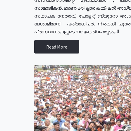
സാമാജികൻ, ഭരണപരിഷ്കാര കമ്മീഷൻ അധ്യക്
സഥാപക നേതാവ്, പോളിറ്റ് ബ്യുറോ അംഗ
ദേശാഭിമാനി പത്രാധിപർ, നിരവധി പു
പ്രസ്ഥാനങ്ങളുടെ നായകത്വം തുടങ്ങി
Read More