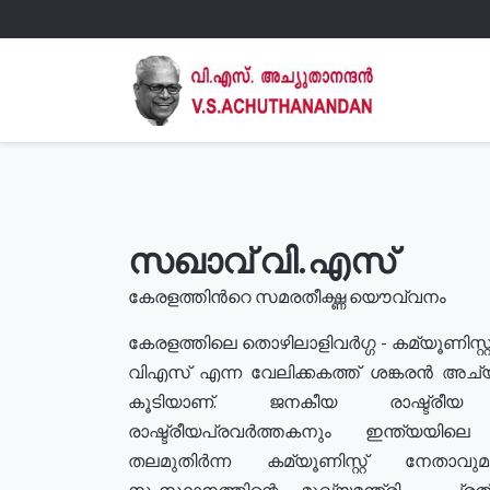
സഖാവ് വി.എസ്
കേരളത്തിൻറെ സമരതീക്ഷ്ണ യൌവ്വനം
കേരളത്തിലെ തൊഴിലാളിവർഗ്ഗ - കമ്യൂണിസ്റ്റ
വിഎസ് എന്ന വേലിക്കകത്ത് ശങ്കരൻ അച്
കൂടിയാണ്. ജനകീയ രാഷ്ട്രീ
രാഷ്ട്രീയപ്രവർത്തകനും ഇന്ത്യയിലെ ജീ
തലമുതിർന്ന കമ്യൂണിസ്റ്റ് നേതാവ
സംസ്ഥാനത്തിന്റെ മുഖ്യമന്ത്രി , പ്