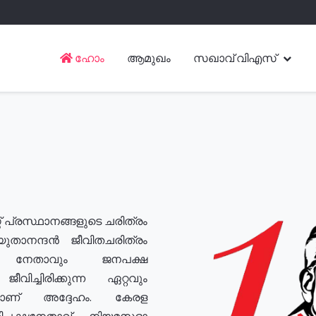
ഹോം
ആമുഖം
സഖാവ് വിഎസ്
് പ്രസ്ഥാനങ്ങളുടെ ചരിത്രം
യുതാനന്ദൻ ജീവിതചരിത്രം
യ നേതാവും ജനപക്ഷ
വിച്ചിരിക്കുന്ന ഏറ്റവും
ുമാണ് അദ്ദേഹം. കേരള
രതിപക്ഷനേതാവ്, നിയമസഭാ