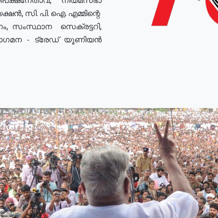
ഷൻ, സി. പി. ഐ. എമ്മിന്റെ
ം, സംസ്ഥാന സെക്രട്ടറി,
രോഗമന - ട്രേഡ് യൂണിയൻ