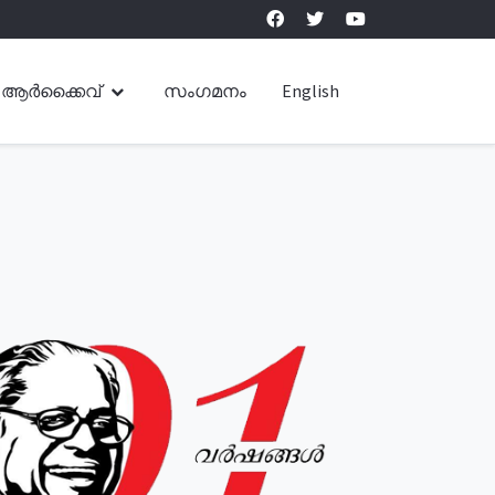
ആർക്കൈവ്
സംഗമനം
English