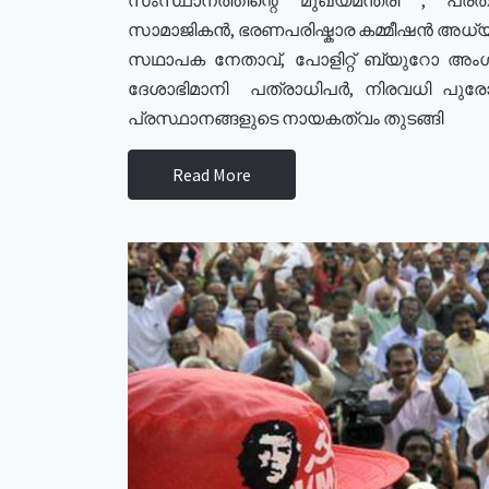
സാമാജികൻ, ഭരണപരിഷ്കാര കമ്മീഷൻ അധ്യക്
സഥാപക നേതാവ്, പോളിറ്റ് ബ്യുറോ അംഗ
ദേശാഭിമാനി പത്രാധിപർ, നിരവധി പു
പ്രസ്ഥാനങ്ങളുടെ നായകത്വം തുടങ്ങി
Read More