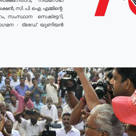
ഷൻ, സി. പി. ഐ. എമ്മിന്റെ
ം, സംസ്ഥാന സെക്രട്ടറി,
രോഗമന - ട്രേഡ് യൂണിയൻ