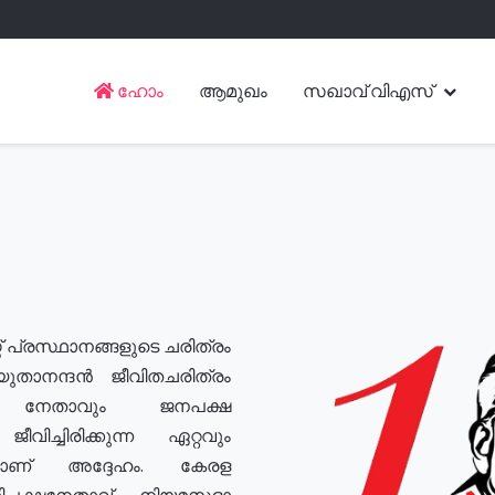
ഹോം
ആമുഖം
സഖാവ് വിഎസ്
് പ്രസ്ഥാനങ്ങളുടെ ചരിത്രം
യുതാനന്ദൻ ജീവിതചരിത്രം
യ നേതാവും ജനപക്ഷ
വിച്ചിരിക്കുന്ന ഏറ്റവും
ുമാണ് അദ്ദേഹം. കേരള
രതിപക്ഷനേതാവ്, നിയമസഭാ