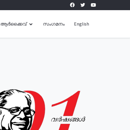
ആർക്കൈവ്
സംഗമനം
English