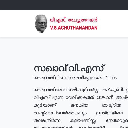
സഖാവ് വി.എസ്
കേരളത്തിൻറെ സമരതീക്ഷ്ണ യൌവ്വനം
കേരളത്തിലെ തൊഴിലാളിവർഗ്ഗ - കമ്യൂണിസ്റ്റ
വിഎസ് എന്ന വേലിക്കകത്ത് ശങ്കരൻ അച്
കൂടിയാണ്. ജനകീയ രാഷ്ട്രീ
രാഷ്ട്രീയപ്രവർത്തകനും ഇന്ത്യയിലെ ജീ
തലമുതിർന്ന കമ്യൂണിസ്റ്റ് നേതാവ
സംസ്ഥാനത്തിന്റെ മുഖ്യമന്ത്രി , പ്