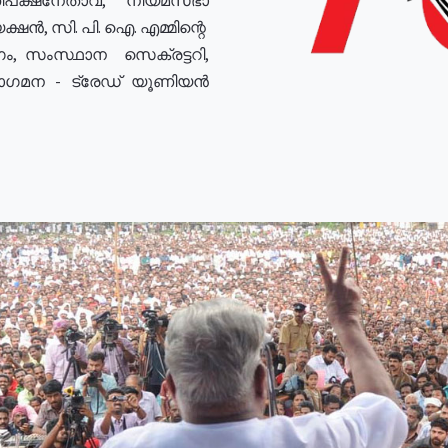
ഷൻ, സി. പി. ഐ. എമ്മിന്റെ
ം, സംസ്ഥാന സെക്രട്ടറി,
രോഗമന - ട്രേഡ് യൂണിയൻ