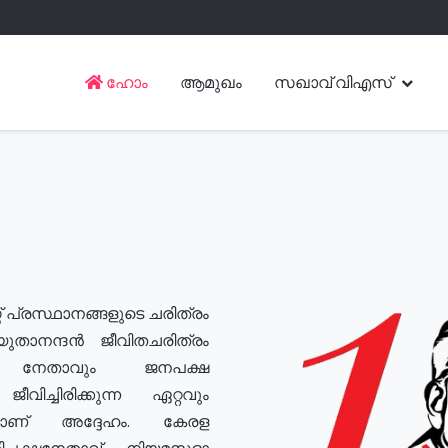
ഹോം
ആമുഖം
സഖാവ് വിഎസ്
് പ്രസ്ഥാനങ്ങളുടെ ചരിത്രം
യുതാനന്ദൻ ജീവിതചരിത്രം
യ നേതാവും ജനപക്ഷ
വിച്ചിരിക്കുന്ന ഏറ്റവും
ുമാണ് അദ്ദേഹം. കേരള
രതിപക്ഷനേതാവ്, നിയമസഭാ