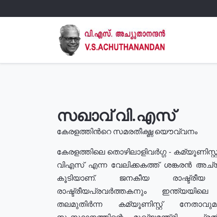
സഖാവ് വി.എസ്
കേരളത്തിൻറെ സമരതീക്ഷ്ണ യൌവ്വനം
കേരളത്തിലെ തൊഴിലാളിവർഗ്ഗ - കമ്യൂണിസ്റ്റ
വിഎസ് എന്ന വേലിക്കകത്ത് ശങ്കരൻ അച്
കൂടിയാണ്. ജനകീയ രാഷ്ട്രീ
രാഷ്ട്രീയപ്രവർത്തകനും ഇന്ത്യയിലെ ജീ
തലമുതിർന്ന കമ്യൂണിസ്റ്റ് നേതാവ
സംസ്ഥാനത്തിന്റെ മുഖ്യമന്ത്രി , പ്