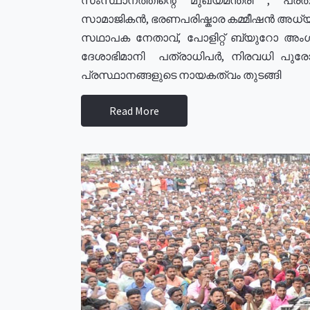
സാമാജികൻ, ഭരണപരിഷ്കാര കമ്മീഷൻ അധ്യക്
സഥാപക നേതാവ്, പോളിറ്റ് ബ്യുറോ അംഗ
ദേശാഭിമാനി പത്രാധിപർ, നിരവധി പു
പ്രസ്ഥാനങ്ങളുടെ നായകത്വം തുടങ്ങി
Read More