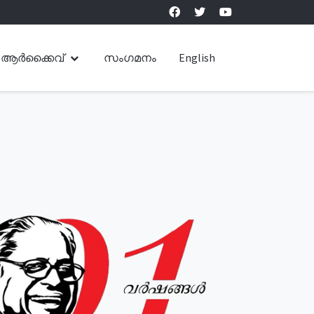
ആർക്കൈവ്
സംഗമനം
English