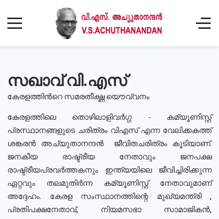
സഖാവ് വി.എസ്
കേരളത്തിൻറെ സമരതീക്ഷ്ണ യൌവ്വനം
കേരളത്തിലെ തൊഴിലാളിവർഗ്ഗ - കമ്യൂണിസ്റ്റ്
പ്രസ്ഥാനങ്ങളുടെ ചരിത്രം വിഎസ് എന്ന വേലിക്കകത്ത്
ശങ്കരൻ അച്യുതാനന്ദൻ ജീവിതചരിത്രം കൂടിയാണ്.
ജനകീയ രാഷ്ട്രീയ നേതാവും ജനപക്ഷ
രാഷ്ട്രീയപ്രവർത്തകനും ഇന്ത്യയിലെ ജീവിച്ചിരിക്കുന്ന
ഏറ്റവും തലമുതിർന്ന കമ്യൂണിസ്റ്റ് നേതാവുമാണ്
അദ്ദേഹം. കേരള സംസ്ഥാനത്തിന്റെ മുഖ്യമന്ത്രി ,
പ്രതിപക്ഷനേതാവ്, നിയമസഭാ സാമാജികൻ,