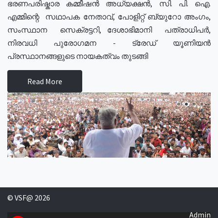
ഭരണപരിഷ്കാര കമ്മീഷൻ അധ്യക്ഷൻ, സി. പി. ഐ.
എമ്മിന്റെ സഥാപക നേതാവ്, പോളിറ്റ് ബ്യുറോ അംഗം,
സംസ്ഥാന സെക്രട്ടറി, ദേശാഭിമാനി പത്രാധിപർ,
നിരവധി പുരോഗമന - ട്രേഡ് യൂണിയൻ
പ്രസ്ഥാനങ്ങളുടെ നായകത്വം തുടങ്ങി
Read More
© VSF@ 2026
Admin