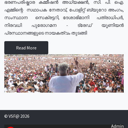
ഭരണപരിഷ്കാര കമ്മീഷൻ അധ്യക്ഷൻ, സി. പി. ഐ.
എമ്മിന്റെ സഥാപക നേതാവ്, പോളിറ്റ് ബ്യുറോ അംഗം,
സംസ്ഥാന സെക്രട്ടറി, ദേശാഭിമാനി പത്രാധിപർ,
നിരവധി പുരോഗമന - ട്രേഡ് യൂണിയൻ
പ്രസ്ഥാനങ്ങളുടെ നായകത്വം തുടങ്ങി
Read More
© VSF@ 2026
Admin