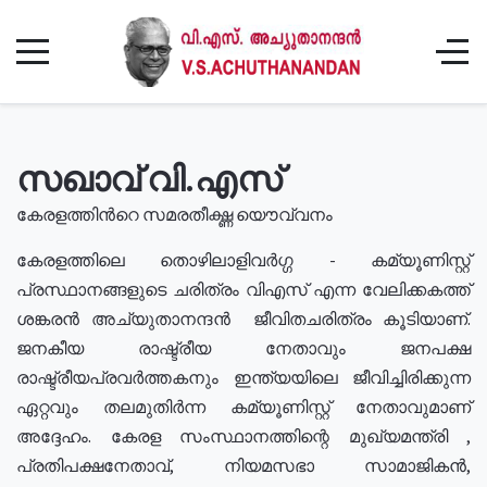
സഖാവ് വി.എസ്
കേരളത്തിൻറെ സമരതീക്ഷ്ണ യൌവ്വനം
കേരളത്തിലെ തൊഴിലാളിവർഗ്ഗ - കമ്യൂണിസ്റ്റ്
പ്രസ്ഥാനങ്ങളുടെ ചരിത്രം വിഎസ് എന്ന വേലിക്കകത്ത്
ശങ്കരൻ അച്യുതാനന്ദൻ ജീവിതചരിത്രം കൂടിയാണ്.
ജനകീയ രാഷ്ട്രീയ നേതാവും ജനപക്ഷ
രാഷ്ട്രീയപ്രവർത്തകനും ഇന്ത്യയിലെ ജീവിച്ചിരിക്കുന്ന
ഏറ്റവും തലമുതിർന്ന കമ്യൂണിസ്റ്റ് നേതാവുമാണ്
അദ്ദേഹം. കേരള സംസ്ഥാനത്തിന്റെ മുഖ്യമന്ത്രി ,
പ്രതിപക്ഷനേതാവ്, നിയമസഭാ സാമാജികൻ,