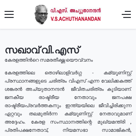
സഖാവ് വി.എസ്
കേരളത്തിൻറെ സമരതീക്ഷ്ണ യൌവ്വനം
കേരളത്തിലെ തൊഴിലാളിവർഗ്ഗ - കമ്യൂണിസ്റ്റ്
പ്രസ്ഥാനങ്ങളുടെ ചരിത്രം വിഎസ് എന്ന വേലിക്കകത്ത്
ശങ്കരൻ അച്യുതാനന്ദൻ ജീവിതചരിത്രം കൂടിയാണ്.
ജനകീയ രാഷ്ട്രീയ നേതാവും ജനപക്ഷ
രാഷ്ട്രീയപ്രവർത്തകനും ഇന്ത്യയിലെ ജീവിച്ചിരിക്കുന്ന
ഏറ്റവും തലമുതിർന്ന കമ്യൂണിസ്റ്റ് നേതാവുമാണ്
അദ്ദേഹം. കേരള സംസ്ഥാനത്തിന്റെ മുഖ്യമന്ത്രി ,
പ്രതിപക്ഷനേതാവ്, നിയമസഭാ സാമാജികൻ,