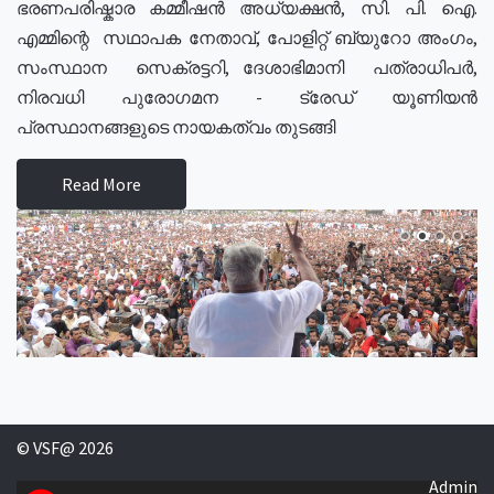
ഭരണപരിഷ്കാര കമ്മീഷൻ അധ്യക്ഷൻ, സി. പി. ഐ.
എമ്മിന്റെ സഥാപക നേതാവ്, പോളിറ്റ് ബ്യുറോ അംഗം,
സംസ്ഥാന സെക്രട്ടറി, ദേശാഭിമാനി പത്രാധിപർ,
നിരവധി പുരോഗമന - ട്രേഡ് യൂണിയൻ
പ്രസ്ഥാനങ്ങളുടെ നായകത്വം തുടങ്ങി
Read More
© VSF@ 2026
Admin